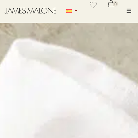
0
No se ha añadido productos en
favoritos
VER WISHLIST