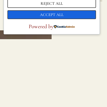
REJECT ALL
ACCEPT ALL
Powered by
Nueva
colección
La Selva de Irati, en
el Pirineo navarro,
es uno de los
bosques de hayas y
abetos más grandes