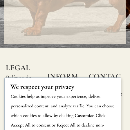
utilizar
un
barniz
protector.
Todos
nuestros
papeles
LEGAL
pintados
INFORM
CONTAC
Política de
han
ACIÓN
TA
We respect your privacy
privacidad
sido
Calle Alheli, 7
Preguntas
Cookies help us improve your experience, deliver
Política de
probados
29730 Rincón
frecuentes
personalized content, and analyze traffic. You can choose
cookies
de la Victoria
y
which cookies to allow by clicking
Customize
. Click
Información
Málaga,
Condiciones
certificado
España
Accept All
to consent or
Reject All
to decline non-
sobre