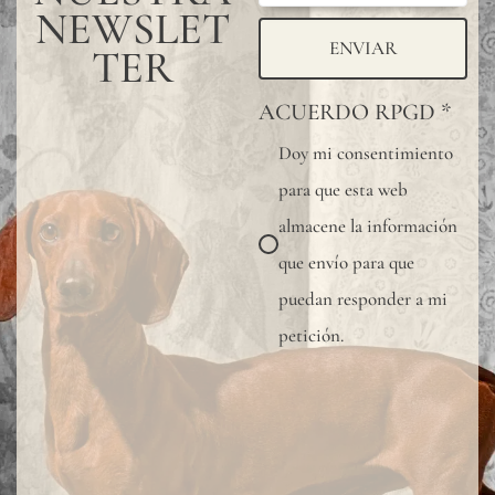
mayor
NEWSLET
protección
ENVIAR
TER
del
ACUERDO RPGD
*
revestimie
Doy mi consentimiento
mural,
para que esta web
especialme
almacene la información
en
que envío para que
baños,
puedan responder a mi
cocinas
petición.
u
otras
zonas
húmedas,
recomend