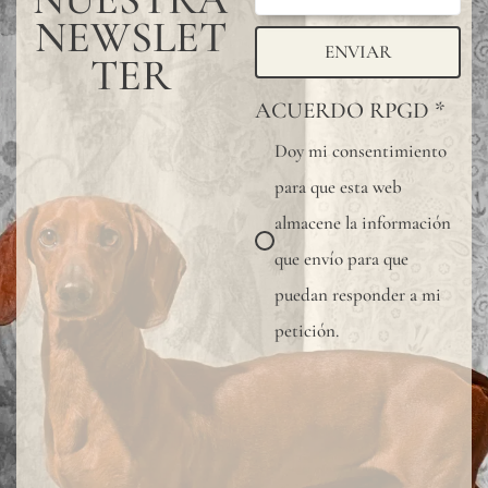
muest
NEWSLET
para
ENVIAR
TER
verifi
ACUERDO RPGD
*
la
Doy mi consentimiento
tonal
para que esta web
dispon
almacene la información
Dado
que envío para que
que
puedan responder a mi
el
petición.
lino
es
una
fibra
total