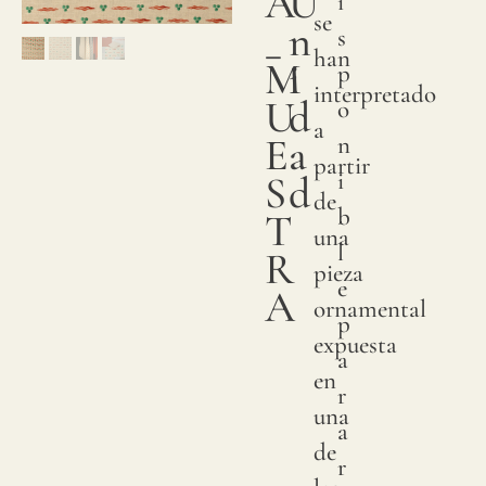
A
U
i
su
se
_
n
s
encan
han
M
i
p
perdu
interpretado
U
d
o
pasan
a
E
a
n
por
partir
i
S
d
varias
de
b
etapa
T
una
l
para
R
pieza
e
garant
A
ornamental
p
una
expuesta
a
textur
en
r
suave
una
a
y
de
r
suntu