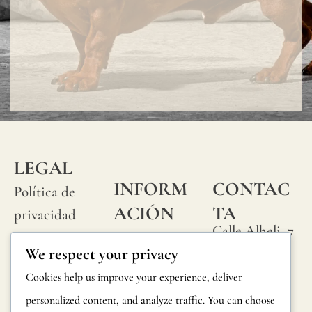
natura
"slubs
o
peque
nudos
que
se
LEGAL
produ
INFORM
CONTAC
Política de
aleat
ACIÓN
TA
privacidad
en
Calle Alheli, 7
Preguntas
Política de
su
We respect your privacy
29730 Rincón
frecuentes
cookies
de la Victoria
superf
Cookies help us improve your experience, deliver
Información
del
Málaga,
Condiciones
personalized content, and analyze traffic. You can choose
España