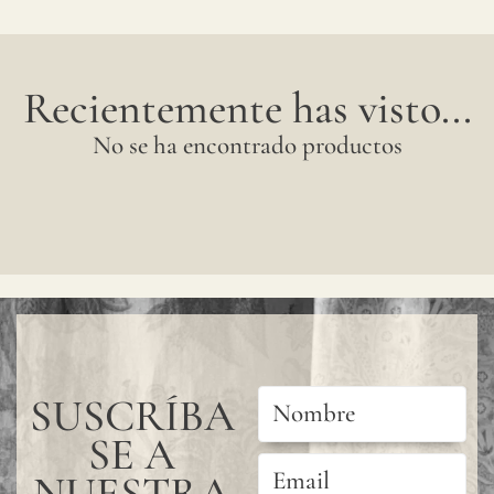
lino,
el
Recientemente has visto...
color
puede
No se ha encontrado productos
tener
cambi
sutile
entre
produ
se
acons
SUSCRÍBA
solici
SE A
una
NUESTRA