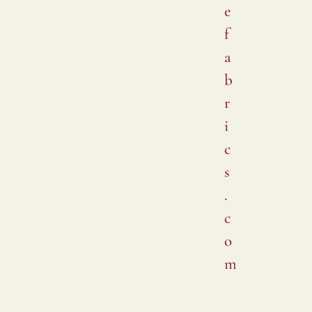
e
f
a
b
r
i
c
s
.
c
o
m