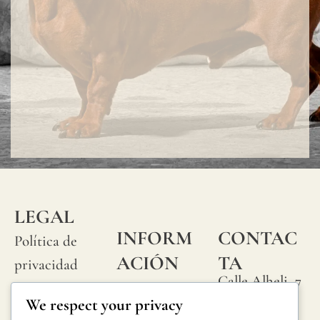
LEGAL
INFORM
CONTAC
Política de
ACIÓN
TA
privacidad
Calle Alheli, 7
Preguntas
Política de
We respect your privacy
29730 Rincón
frecuentes
cookies
de la Victoria