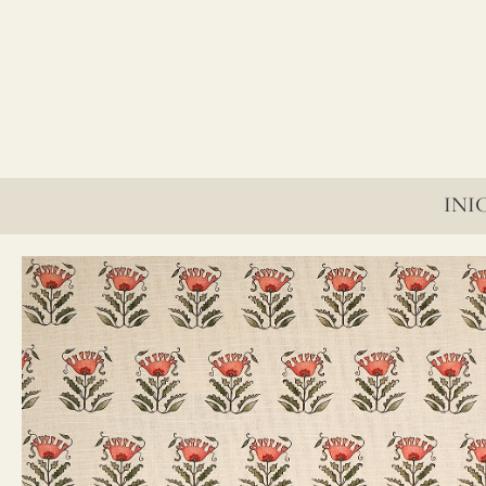
lino?
INI