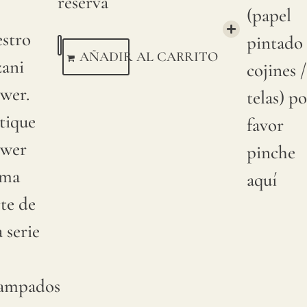
reserva
(papel
estro
pintado 
AÑADIR AL CARRITO
zani
cojines /
wer.
telas) po
tique
favor
ower
pinche
rma
aquí
te de
 serie
tampados