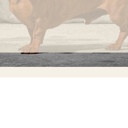
producen
aleatoriamente
en su
superficie
del
tejido
son
considerados
INFORMACIÓN
C
normales
Ca
y no
Preguntas frecuentes
29
imperfecciones.
Información sobre productos
Má