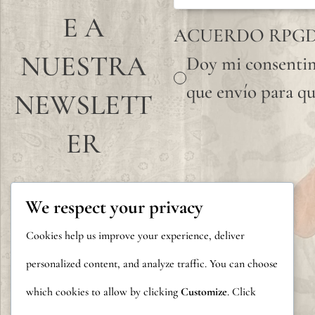
E A
ACUERDO RPG
NUESTRA
Doy mi consentim
que envío para qu
NEWSLETT
ER
We respect your privacy
Cookies help us improve your experience, deliver
personalized content, and analyze traffic. You can choose
which cookies to allow by clicking
Customize
. Click