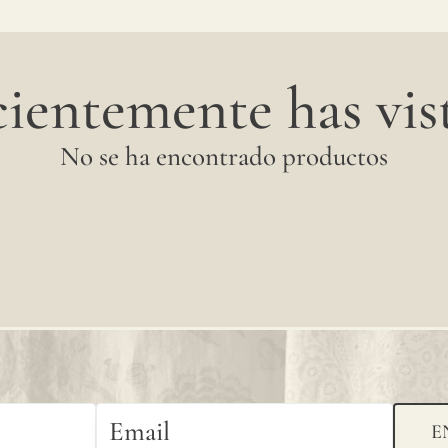
se
aconseja
ientemente has vist
solicitar
una
No se ha encontrado productos
muestra
para
verificar
la
tonalidad
disponible.
Dado
E