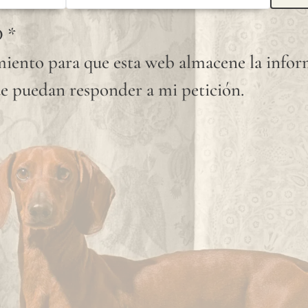
que el
D
*
lino es
iento para que esta web almacene la info
una
e puedan responder a mi petición.
fibra
totalmente
natural,
"slubs"
o
pequeños
nudos
que se