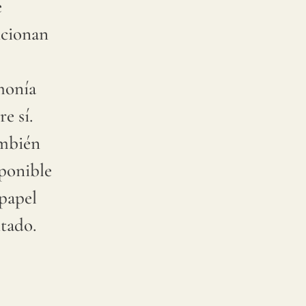
e
ncionan
monía
re sí.
mbién
ponible
papel
tado.