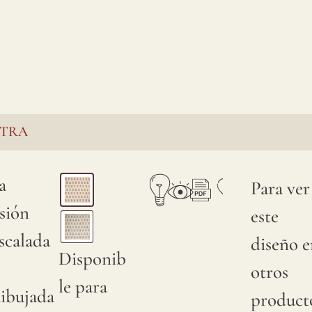
STRA
a
Para ver
sión
este
scalada
diseño e
Disponib
otros
le para
ibujada
product