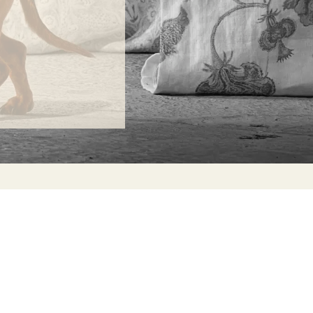
ONTACTA
lle Alheli, 7
730 Rincón de la Victoria
laga, España