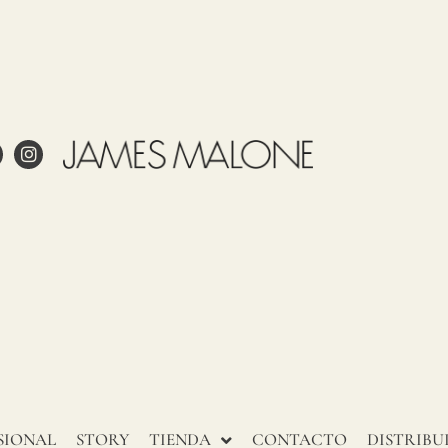
dados
Uso
Partida
País de
Observaciones
arancelaria
origen
James
53092100
ESPAÑA
Malone
estampa
este
a?
tejido
to?
en
España.
pel pintado?
Nuestros
y cuidar adecuadamente el
tejidos,
SIONAL
STORY
TIENDA
CONTACTO
DISTRIBU