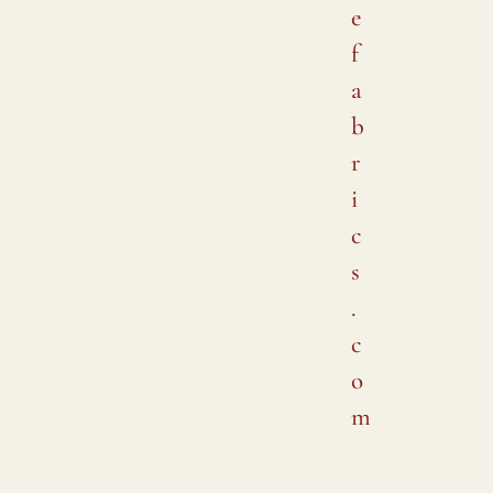
e
f
a
b
r
i
c
s
.
c
o
m