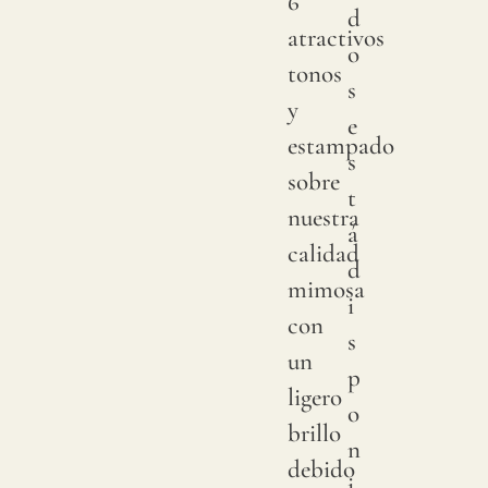
6
d
Esta
atractivos
o
con
tonos
s
pigme
y
e
sobre
estampado
s
lino
sobre
t
natura
nuestra
á
Debi
calidad
d
a
mimosa
i
variac
con
s
natura
un
p
en
ligero
o
las
brillo
n
cosec
debido
i
de