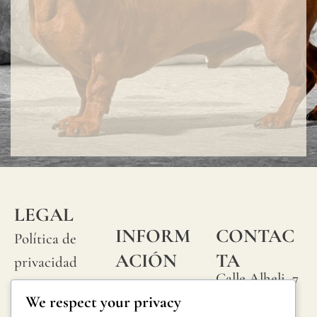
LEGAL
INFORM
CONTAC
Política de
ACIÓN
TA
privacidad
Calle Alheli, 7
Preguntas
Política de
We respect your privacy
29730 Rincón
frecuentes
cookies
de la Victoria