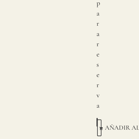
p
a
r
a
r
e
s
e
r
v
a
AÑADIR A