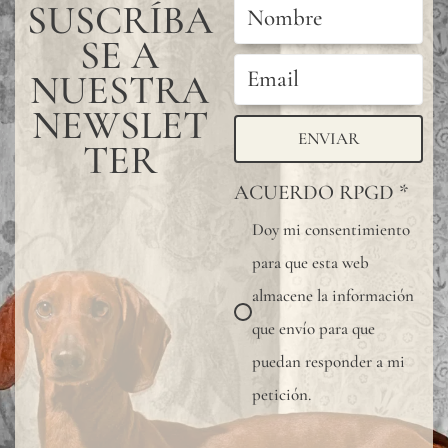
SUSCRÍBA
SE A
NUESTRA
NEWSLET
ENVIAR
TER
ACUERDO RPGD
*
Doy mi consentimiento
para que esta web
almacene la información
que envío para que
puedan responder a mi
petición.