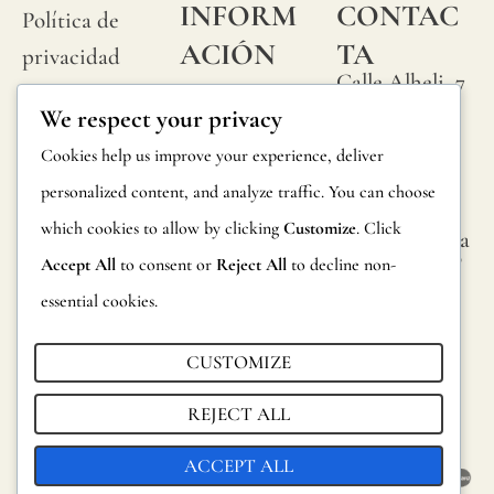
INFORM
CONTAC
Política de
ACIÓN
TA
privacidad
Calle Alheli, 7
Preguntas
Política de
We respect your privacy
29730 Rincón
frecuentes
cookies
de la Victoria
Cookies help us improve your experience, deliver
Información
Málaga,
Condiciones
personalized content, and analyze traffic. You can choose
España
sobre
generales
which cookies to allow by clicking
Customize
. Click
hola@jamesma
productos
lonefabrics.co
Accept All
to consent or
Reject All
to decline non-
Aviso legal
m
Devoluciones
essential cookies.
James
Catalogo para
Malone
CUSTOMIZE
distribuidores
Fabrics,
REJECT ALL
Sostenibilidad
2021
ACCEPT ALL