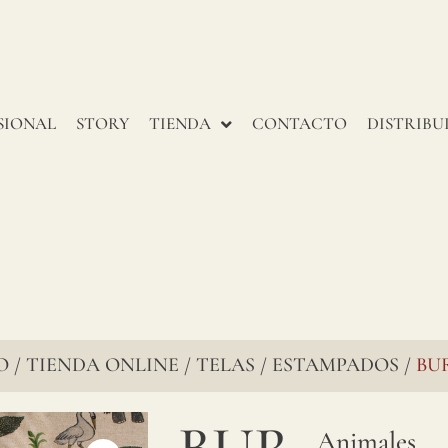
reconocidos
por su
encanto
SIONAL
STORY
TIENDA
CONTACTO
DISTRIBU
perdurable,
pasan
por
varias
etapas
para
O
TIENDA ONLINE
TELAS
ESTAMPADOS
BU
/
/
/
/
garantizar
una
Animales