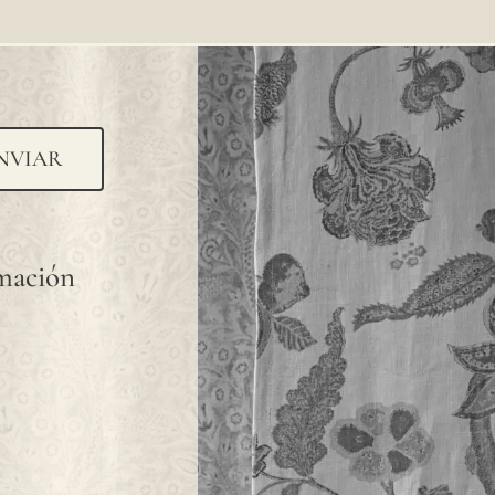
NVIAR
rmación