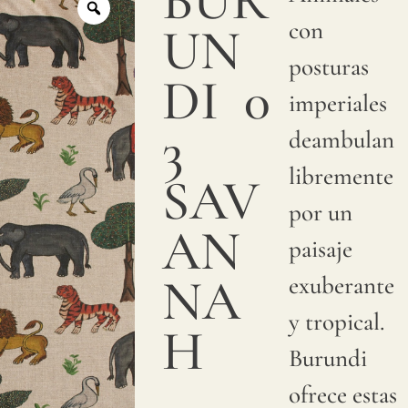
BUR
textura
con
UN
suave y
posturas
suntuosa.
DI
0
imperiales
Estampamos
3
deambulan
con
libremente
SAV
pigmentos
por un
sobre
AN
paisaje
lino
NA
exuberante
natural.
y tropical.
Debido
H
Burundi
a
ofrece estas
variaciones