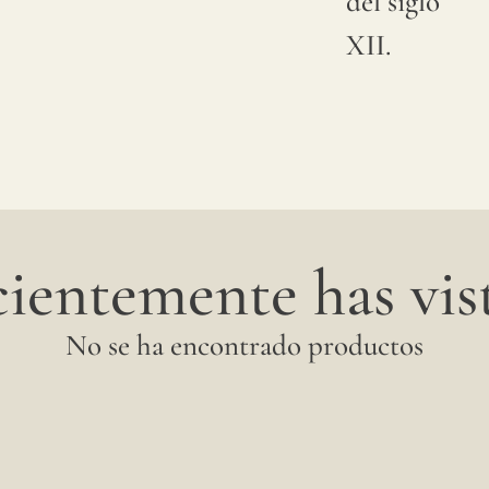
del siglo
producen
XII.
aleatoriamente
en su
superficie
del
tejido
ientemente has vist
son
considerados
No se ha encontrado productos
normales
y no
imperfecciones.