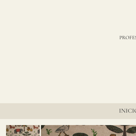
lino?
PROFE
INICI