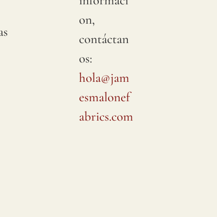
informaci
on,
as
contáctan
os:
hola@jam
esmalonef
abrics.com