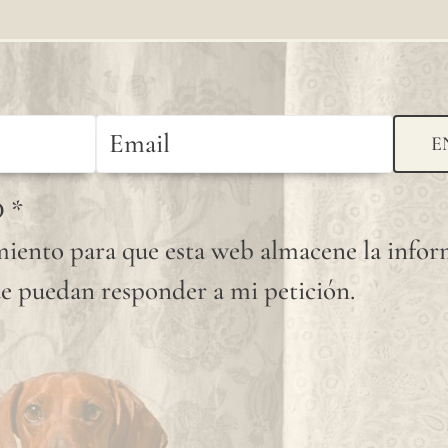
E
D
*
iento para que esta web almacene la info
e puedan responder a mi petición.