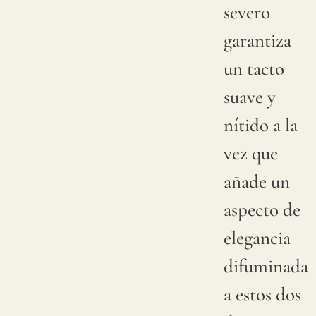
severo
se
garantiza
aconseja
un tacto
solicitar
suave y
una
nítido a la
muestra
vez que
para
añade un
verificar
aspecto de
la
elegancia
tonalidad
difuminada
disponible.
a estos dos
Dado