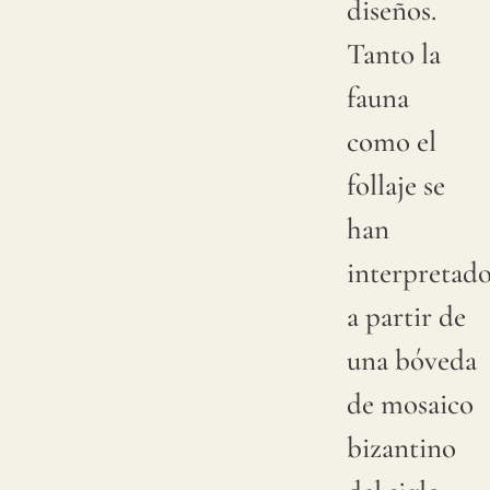
diseños.
que el
Tanto la
lino es
fauna
una
como el
fibra
follaje se
totalmente
han
natural,
interpretad
"slubs"
a partir de
o
una bóveda
pequeños
de mosaico
nudos
bizantino
que se