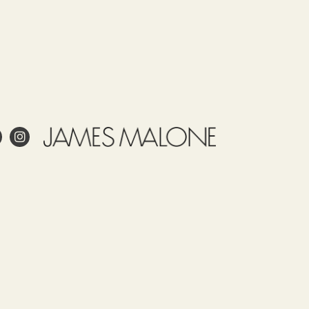
dados
Uso
Partida
País de
Observaciones
arancelaria
origen
James
53092100
ESPAÑA
Malone
estampa
este
a?
tejido
to?
en
España.
pel pintado?
Nuestros
y cuidar adecuadamente el
tejidos,