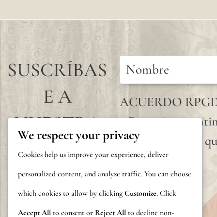
SUSCRÍBAS
E A
ACUERDO RPG
NUESTRA
Doy mi consentim
We respect your privacy
que envío para qu
NEWSLETT
Cookies help us improve your experience, deliver
ER
personalized content, and analyze traffic. You can choose
which cookies to allow by clicking
Customize
. Click
Accept All
to consent or
Reject All
to decline non-