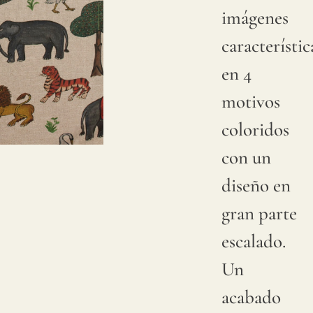
imágenes
naturales
característic
en las
en 4
cosechas
motivos
de lino,
coloridos
el color
con un
puede
diseño en
tener
gran parte
cambios
escalado.
sutiles
Un
entre
acabado
producciones;