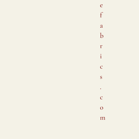
e
f
a
b
r
i
c
s
.
c
o
m