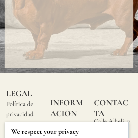
LEGAL
INFORM
CONTAC
Política de
ACIÓN
TA
privacidad
Calle Alheli, 7
Preguntas
Política de
We respect your privacy
29730 Rincón
frecuentes
cookies
de la Victoria