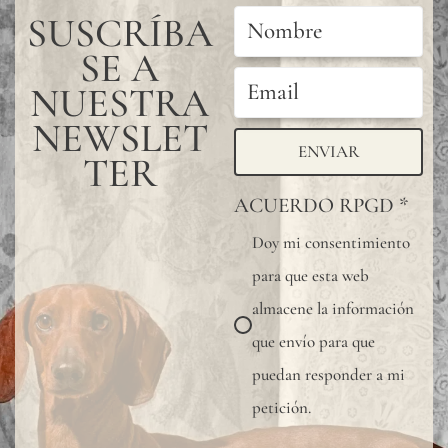
para
SUSCRÍBA
verifi
SE A
la
NUESTRA
tonal
NEWSLET
dispon
ENVIAR
TER
Dado
ACUERDO RPGD
*
que
el
Doy mi consentimiento
lino
para que esta web
es
almacene la información
una
que envío para que
fibra
puedan responder a mi
total
petición.
natura