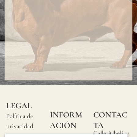
"slubs
o
peque
nudos
que
se
produ
aleat
en
su
LEGAL
superf
INFORM
CONTAC
Política de
del
ACIÓN
TA
privacidad
tejido
Calle Alheli, 7
Preguntas