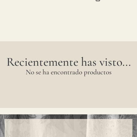
el
color
puede
tener
cambi
Recientemente has visto...
sutile
entre
No se ha encontrado productos
produ
se
acons
solici
una
muest