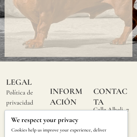
LEGAL
INFORM
CONTAC
Política de
ACIÓN
TA
privacidad
Calle Alheli, 7
Preguntas
Política de
We respect your privacy
29730 Rincón
frecuentes
cookies
de la Victoria
Cookies help us improve your experience, deliver
Información