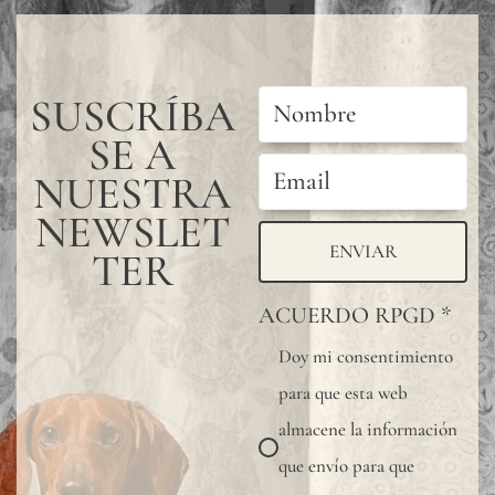
después
cada
SUSCRÍBA
tira,
SE A
una a
una,
NUESTRA
formando
NEWSLET
un
ENVIAR
TER
diseño
ACUERDO RPGD
*
continuo
Doy mi consentimiento
y sin
para que esta web
juntas.
almacene la información
Para
que envío para que
una