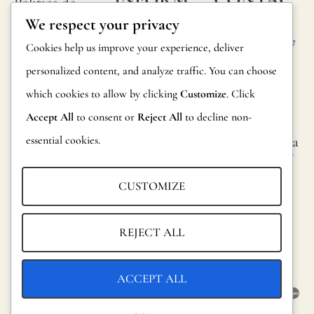
Política de
utilizar
ACIÓN
TA
We respect your privacy
privacidad
un
Calle Alheli, 7
Preguntas
Cookies help us improve your experience, deliver
Política de
barniz
29730 Rincón
frecuentes
personalized content, and analyze traffic. You can choose
cookies
de la Victoria
protector.
which cookies to allow by clicking
Customize
. Click
Información
Málaga,
Condiciones
Todos
España
Accept All
to consent or
Reject All
to decline non-
sobre
generales
nuestros
essential cookies.
hola@jamesma
productos
lonefabrics.co
papeles
Aviso legal
m
Devoluciones
pintados
CUSTOMIZE
James
han
Catalogo para
Malone
sido
distribuidores
REJECT ALL
Fabrics,
probados
Sostenibilidad
2021
y
ACCEPT ALL
certificado