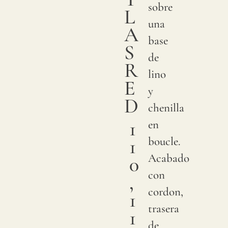
sobre
L
una
A
base
S
de
R
lino
E
y
D
chenilla
1
en
1
boucle.
Acabado
0
con
,
cordon,
1
trasera
1
de