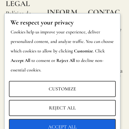
LEGAL
INFORM
CONTAC
Política de
ACIÓN
TA
We respect your privacy
privacidad
Calle Alheli, 7
Preguntas
Cookies help us improve your experience, deliver
Política de
29730 Rincón
frecuentes
personalized content, and analyze traffic. You can choose
cookies
de la Victoria
which cookies to allow by clicking
Customize
. Click
Información
Málaga,
Condiciones
España
Accept All
to consent or
Reject All
to decline non-
sobre
generales
essential cookies.
hola@jamesma
productos
lonefabrics.co
Aviso legal
m
Devoluciones
CUSTOMIZE
James
Catalogo para
Malone
distribuidores
REJECT ALL
Fabrics,
Sostenibilidad
2021
ACCEPT ALL