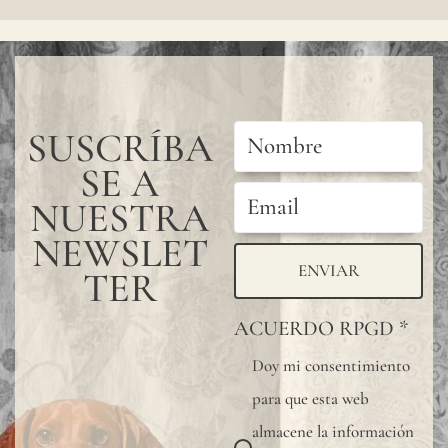
SUSCRÍBA
SE A
NUESTRA
NEWSLET
ENVIAR
TER
ACUERDO RPGD
*
Doy mi consentimiento
para que esta web
almacene la información