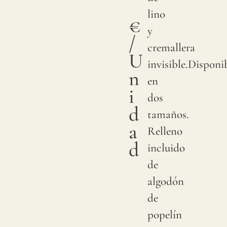
lino
€
y
/
cremallera
U
invisible.Disponi
n
en
i
dos
d
tamaños.
a
Relleno
d
incluido
de
algodón
de
popelín