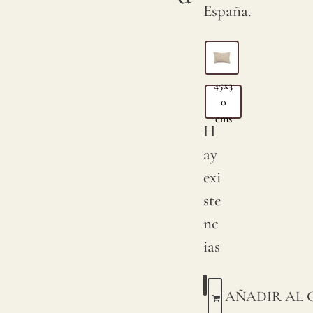
España.
45x3
0
cms
H
ay
exi
ste
nc
ias
AÑADIR AL 