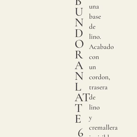
B
una
U
base
N
de
D
lino.
O
Acabado
R
con
A
un
N
cordon,
L
trasera
AT
de
T
lino
E
y
cremallera
6