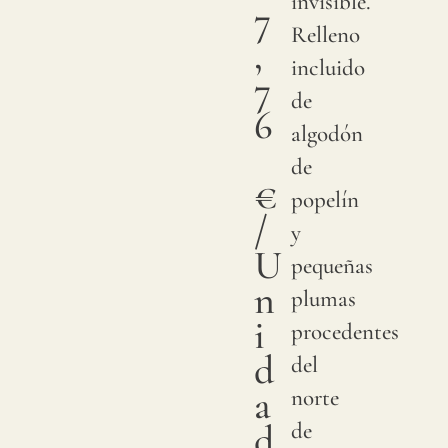
invisible.
7
Relleno
,
incluido
7
de
6
algodón
de
€
popelín
/
y
U
pequeñas
n
plumas
i
procedentes
d
del
a
norte
d
de