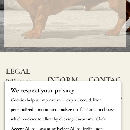
LEGAL
INFORM
CONTAC
Política de
ACIÓN
TA
We respect your privacy
privacidad
Calle Alheli, 7
Preguntas
Cookies help us improve your experience, deliver
Política de
29730 Rincón
frecuentes
personalized content, and analyze traffic. You can choose
cookies
de la Victoria
which cookies to allow by clicking
Customize
. Click
Información
Málaga,
Condiciones
España
Accept All
to consent or
Reject All
to decline non-