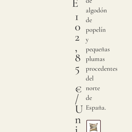
E
de
algodón
1
de
0
popelín
2
y
,
pequeñas
8
plumas
5
procedentes
del
€
norte
/
de
U
España.
n
i