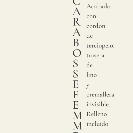
C
Acabado
A
con
R
cordon
A
de
B
terciopelo,
O
trasera
S
de
S
lino
E
y
F
cremallera
E
invisible.
M
Relleno
M
incluido