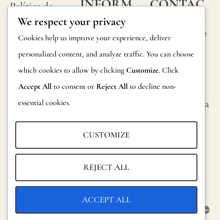
INFORM
CONTAC
Política de
ACIÓN
TA
We respect your privacy
privacidad
Calle Alheli, 7
Preguntas
Cookies help us improve your experience, deliver
Política de
29730 Rincón
frecuentes
personalized content, and analyze traffic. You can choose
cookies
de la Victoria
which cookies to allow by clicking
Customize
. Click
Información
Málaga,
Condiciones
España
Accept All
to consent or
Reject All
to decline non-
sobre
generales
essential cookies.
hola@jamesma
productos
lonefabrics.co
Aviso legal
m
Devoluciones
CUSTOMIZE
James
Catalogo para
Malone
distribuidores
REJECT ALL
Fabrics,
Sostenibilidad
2021
ACCEPT ALL