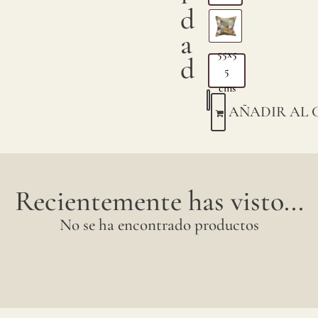
d
a
55x5
d
5
cms
AÑADIR AL 
Recientemente has visto...
No se ha encontrado productos