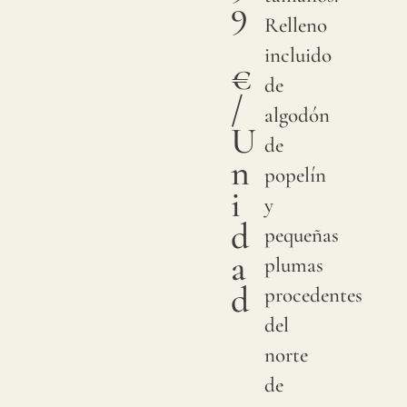
9
Relleno
incluido
€
de
/
algodón
U
de
n
popelín
i
y
d
pequeñas
a
plumas
d
procedentes
del
norte
de