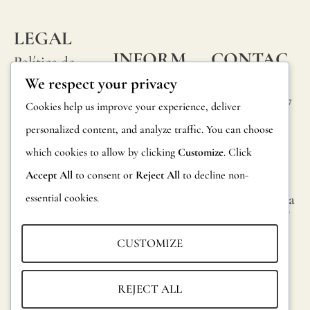
LEGAL
INFORM
CONTAC
Política de
ACIÓN
TA
We respect your privacy
privacidad
Calle Alheli, 7
Preguntas
Cookies help us improve your experience, deliver
Política de
29730 Rincón
frecuentes
personalized content, and analyze traffic. You can choose
cookies
de la Victoria
which cookies to allow by clicking
Customize
. Click
Información
Málaga,
Condiciones
España
Accept All
to consent or
Reject All
to decline non-
sobre
generales
essential cookies.
hola@jamesma
productos
lonefabrics.co
Aviso legal
m
Devoluciones
CUSTOMIZE
James
Catalogo para
Malone
distribuidores
REJECT ALL
Fabrics,