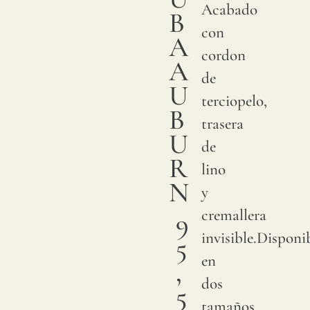
Acabado
B
con
A
cordon
A
de
U
terciopelo,
B
trasera
U
de
R
lino
N
y
cremallera
9
invisible.Disponi
5
en
,
dos
5
tamaños.