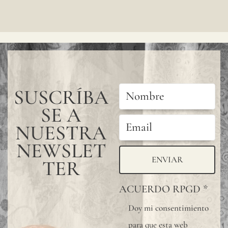
SUSCRÍBA
SE A
NUESTRA
NEWSLET
ENVIAR
TER
ACUERDO RPGD
*
Doy mi consentimiento
para que esta web