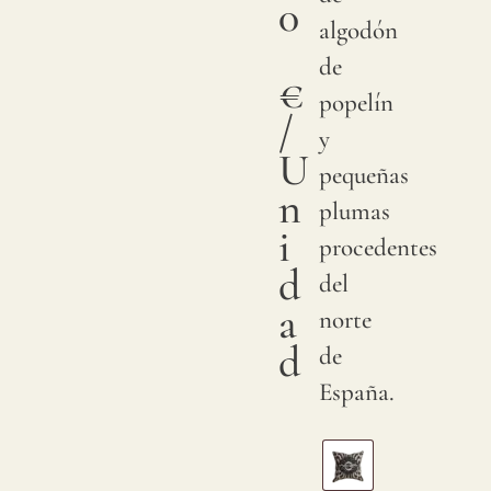
0
algodón
de
€
popelín
/
y
U
pequeñas
n
plumas
i
procedentes
d
del
a
norte
d
de
España.