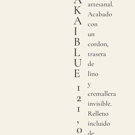
artesanal.
K
Acabado
A
con
I
un
B
cordon,
L
trasera
U
de
E
lino
1
y
cremallera
2
invisible.
1
Relleno
,
incluido
0
de