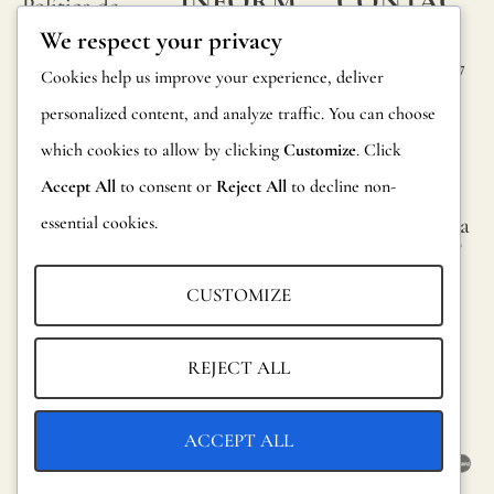
INFORM
CONTAC
Política de
ACIÓN
TA
We respect your privacy
privacidad
Calle Alheli, 7
Preguntas
Cookies help us improve your experience, deliver
Política de
29730 Rincón
frecuentes
personalized content, and analyze traffic. You can choose
cookies
de la Victoria
which cookies to allow by clicking
Customize
. Click
Información
Málaga,
Condiciones
España
Accept All
to consent or
Reject All
to decline non-
sobre
generales
essential cookies.
hola@jamesma
productos
lonefabrics.co
Aviso legal
m
Devoluciones
CUSTOMIZE
James
Catalogo para
Malone
distribuidores
REJECT ALL
Fabrics,
Sostenibilidad
2021
ACCEPT ALL