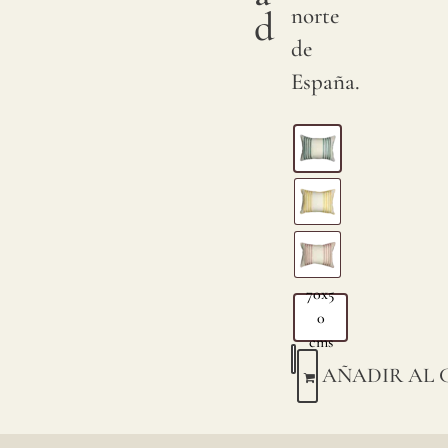
norte
d
de
España.
70x5
0
cms
AÑADIR AL 