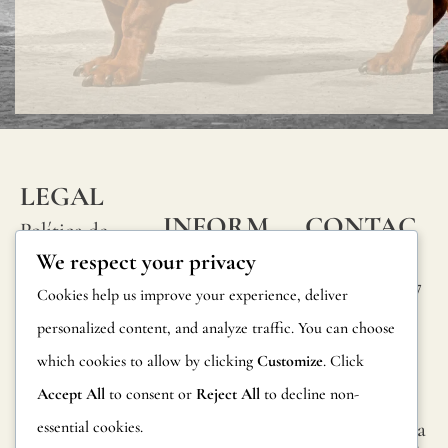
LEGAL
INFORM
CONTAC
Política de
ACIÓN
TA
We respect your privacy
privacidad
Calle Alheli, 7
Preguntas
Cookies help us improve your experience, deliver
Política de
29730 Rincón
frecuentes
personalized content, and analyze traffic. You can choose
cookies
de la Victoria
which cookies to allow by clicking
Customize
. Click
Información
Málaga,
Condiciones
España
Accept All
to consent or
Reject All
to decline non-
sobre
generales
essential cookies.
hola@jamesma
productos
lonefabrics.co