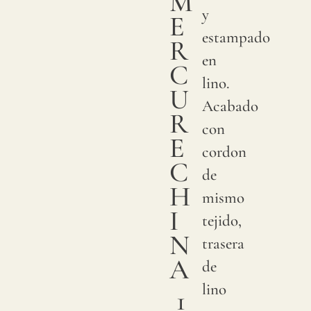
M
y
E
estampado
R
en
C
lino.
U
Acabado
R
con
E
cordon
C
de
H
mismo
I
tejido,
N
trasera
A
de
lino
1