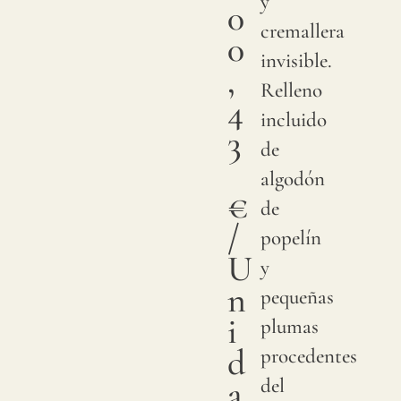
y
0
cremallera
0
invisible.
,
Relleno
4
incluido
3
de
algodón
€
de
/
popelín
U
y
n
pequeñas
i
plumas
d
procedentes
a
del