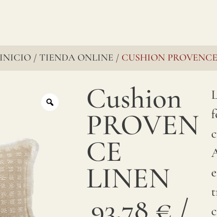
INICIO
TIENDA ONLINE
CUSHION PROVENC
/
/
Cushion
L
PROVEN
c
CE
LINEN
e
t
93,78
€
/
c