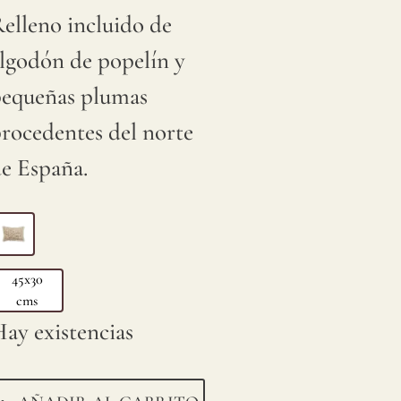
elleno incluido de
lgodón de popelín y
equeñas plumas
rocedentes del norte
e España.
45x30
cms
ay existencias