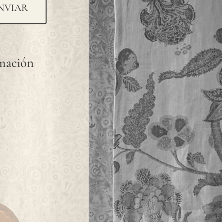
NVIAR
rmación