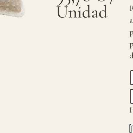
Unidad
R
a
p
p
d
H