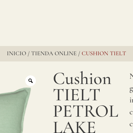
INICIO
TIENDA ONLINE
CUSHION TIELT
/
/
Cushion
N
g
TIELT
i
PETROL
c
LAKE
c