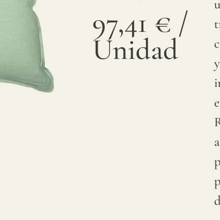
u
97,41
€
/
t
Unidad
c
y
i
e
R
a
p
p
d