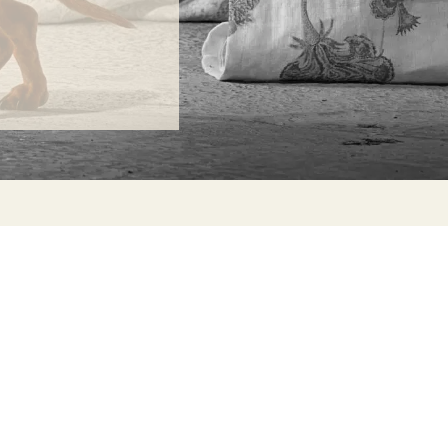
ONTACTA
lle Alheli, 7
730 Rincón de la Victoria
laga, España
la@jamesmalonefabrics.com