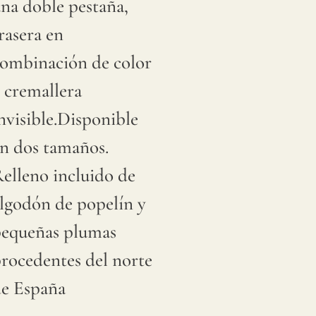
na doble pestaña,
rasera en
ombinación de color
 cremallera
nvisible.Disponible
n dos tamaños.
elleno incluido de
lgodón de popelín y
equeñas plumas
rocedentes del norte
e España