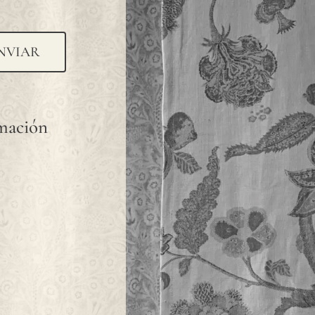
NVIAR
rmación