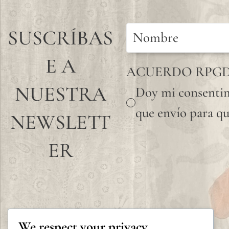
SUSCRÍBAS
E A
ACUERDO RPG
NUESTRA
Doy mi consentim
que envío para qu
NEWSLETT
ER
We respect your privacy