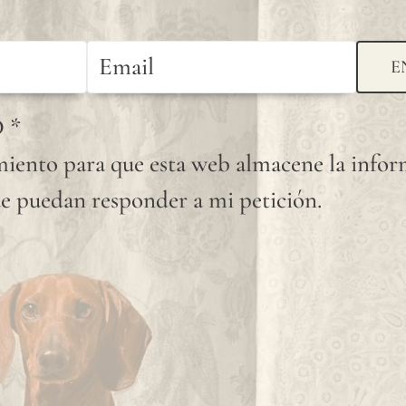
E
D
*
iento para que esta web almacene la info
e puedan responder a mi petición.