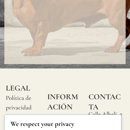
LEGAL
INFORM
CONTAC
Política de
ACIÓN
TA
privacidad
Calle Alheli, 7
Preguntas
Política de
We respect your privacy
29730 Rincón
frecuentes
cookies
de la Victoria