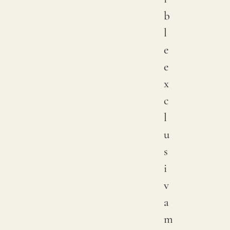
b
l
e
e
x
c
l
u
s
i
v
a
m