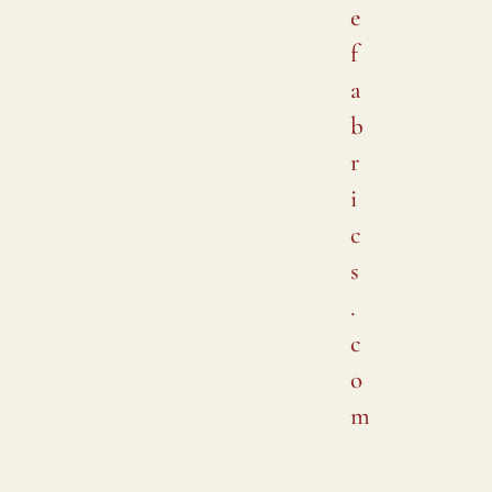
e
f
a
b
r
i
c
s
.
c
o
m