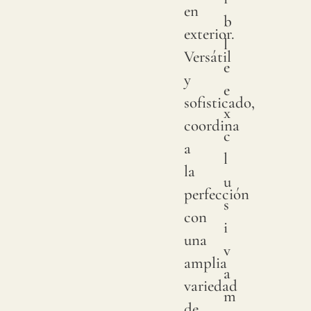
en
b
exterior.
l
Versátil
e
y
e
sofisticado,
x
coordina
c
a
l
la
u
perfección
s
con
i
una
v
amplia
a
variedad
m
de