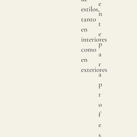
e
estilos,
n
tanto
t
en
e
interiores
p
como
a
en
r
exteriores
a
p
r
o
f
e
s