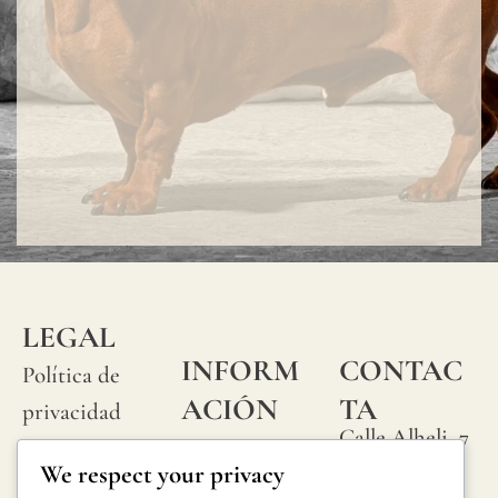
LEGAL
INFORM
CONTAC
Política de
ACIÓN
TA
privacidad
Calle Alheli, 7
Preguntas
Política de
We respect your privacy
29730 Rincón
frecuentes
cookies
de la Victoria