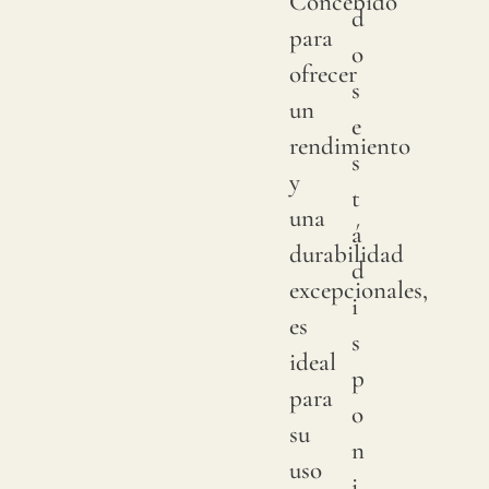
Concebido
d
para
o
ofrecer
s
un
e
rendimiento
s
y
t
una
á
durabilidad
d
excepcionales,
i
es
s
ideal
p
para
o
su
n
uso
i