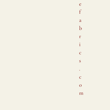
e
f
a
b
r
i
c
s
.
c
o
m