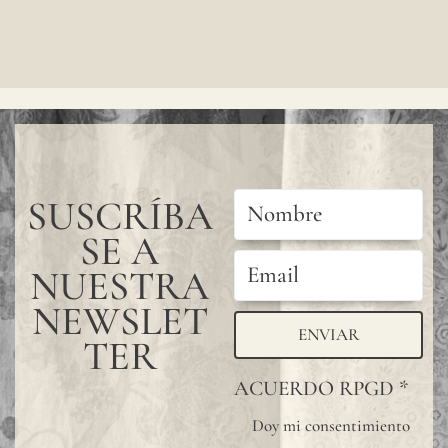
lino,
el
color
puede
tener
cambi
SUSCRÍBA
sutile
SE A
entre
NUESTRA
produ
NEWSLET
se
ENVIAR
TER
acons
ACUERDO RPGD
*
solici
una
Doy mi consentimiento