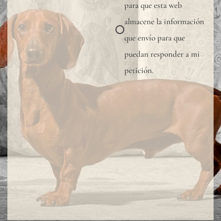
muest
para que esta web
para
almacene la información
verifi
que envío para que
la
puedan responder a mi
tonal
petición.
dispon
Dado
que
el
lino
es
una
fibra
total