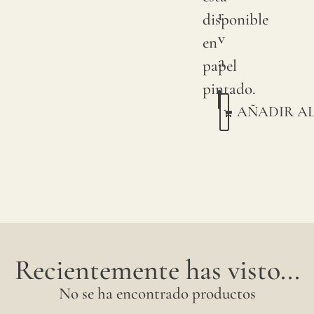
Esta
r
disponible
con
v
en
pigme
a
papel
sobre
pintado.
lino
AÑADIR A
natura
Debi
a
variac
natura
en
Recientemente has visto...
las
cosec
No se ha encontrado productos
de