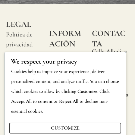
natura
"slubs
LEGAL
o
INFORM
CONTAC
Política de
peque
ACIÓN
TA
privacidad
nudos
Calle Alheli, 7
Preguntas
que
Política de
We respect your privacy
29730 Rincón
frecuentes
se
cookies
de la Victoria
Cookies help us improve your experience, deliver
Información
produ
Málaga,
Condiciones
personalized content, and analyze traffic. You can choose
España
sobre
aleat
generales
which cookies to allow by clicking
Customize
. Click
hola@jamesma
productos
en
lonefabrics.co
Accept All
to consent or
Reject All
to decline non-
Aviso legal
m
su
Devoluciones
essential cookies.
superf
James
Catalogo para
del
Malone
CUSTOMIZE
distribuidores