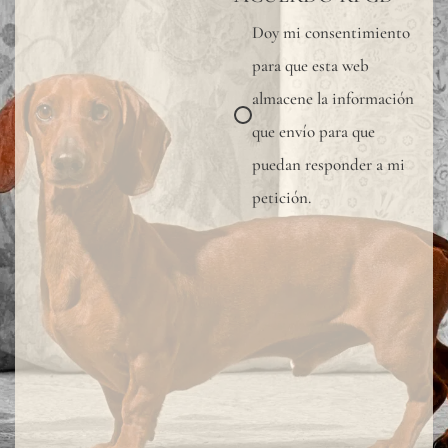
muest
Doy mi consentimiento
para
para que esta web
verifi
almacene la información
la
que envío para que
tonal
puedan responder a mi
dispon
petición.
Dado
que
el
lino
es
una
fibra
total