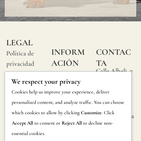
natura
"slubs
o
peque
LEGAL
nudos
INFORM
CONTAC
Política de
que
ACIÓN
TA
privacidad
se
Calle Alheli, 7
Preguntas
Política de
produ
We respect your privacy
29730 Rincón
frecuentes
cookies
de la Victoria
aleat
Cookies help us improve your experience, deliver
Información
Málaga,
Condiciones
en
personalized content, and analyze traffic. You can choose
España
sobre
generales
su
which cookies to allow by clicking
Customize
. Click
hola@jamesma
productos
lonefabrics.co
superf
Accept All
to consent or
Reject All
to decline non-
Aviso legal
m
Devoluciones
del
essential cookies.
James