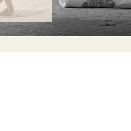
ONTACTA
lle Alheli, 7
730 Rincón de la Victoria
laga, España
la@jamesmalonefabrics.com
James Malone Fabrics, 2021