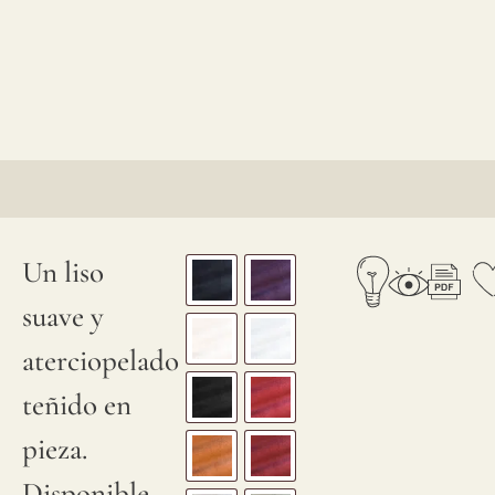
Un liso
suave y
aterciopelado
teñido en
pieza.
Disponible