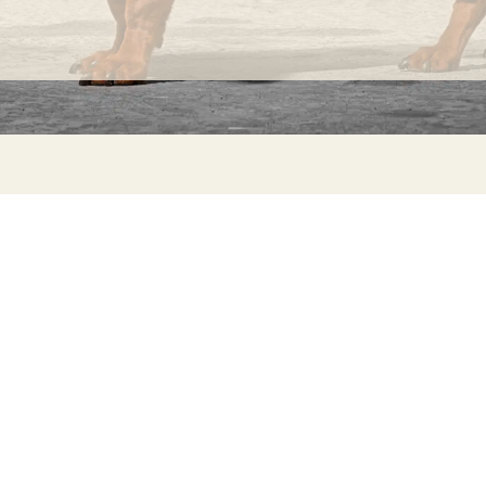
INFORMACIÓN
C
Ca
Preguntas frecuentes
29
Información sobre productos
Má
ho
Devoluciones
Catalogo para distribuidores