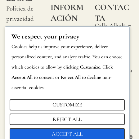
INFORM
CONTAC
Política de
ACIÓN
TA
privacidad
Calle Alheli, 7
Preguntas
Política de
We respect your privacy
29730 Rincón
frecuentes
cookies
de la Victoria
Cookies help us improve your experience, deliver
Información
Málaga,
Condiciones
personalized content, and analyze traffic. You can choose
España
sobre
generales
which cookies to allow by clicking
Customize
. Click
hola@jamesma
productos
lonefabrics.co
Accept All
to consent or
Reject All
to decline non-
Aviso legal
m
Devoluciones
essential cookies.
James
Catalogo para
Malone
CUSTOMIZE
distribuidores
Fabrics,
REJECT ALL
Sostenibilidad
2021
ACCEPT ALL