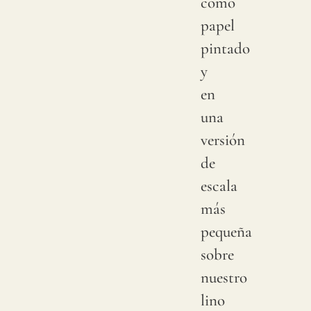
como
natura
papel
"slubs
pintado
o
y
peque
en
nudos
una
que
versión
se
de
produ
escala
aleat
más
en
pequeña
su
sobre
superf
nuestro
del
lino