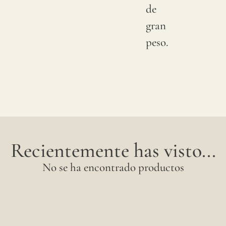
tejido
de
son
gran
consi
peso.
norma
y
no
imper
Recientemente has visto...
No se ha encontrado productos