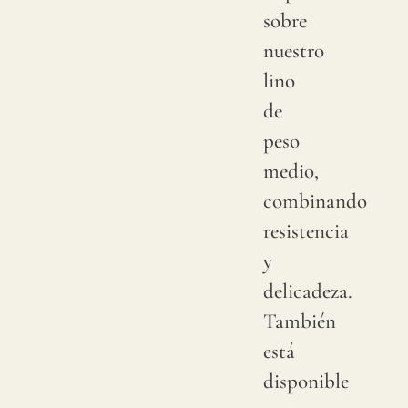
muest
sobre
para
nuestro
verifi
lino
la
de
tonal
peso
dispon
medio,
Dado
combinando
que
resistencia
el
y
lino
delicadeza.
es
También
una
está
fibra
disponible
total