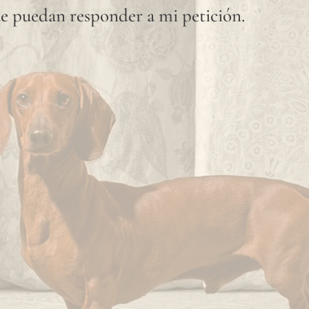
que el
e puedan responder a mi petición.
lino es
una
fibra
totalmente
natural,
"slubs"
o
pequeños
nudos
que se