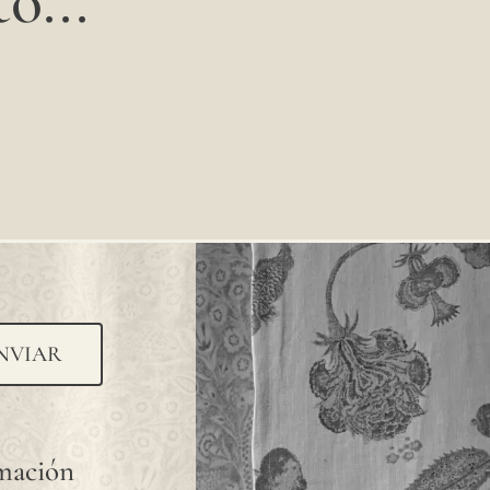
o...
NVIAR
rmación