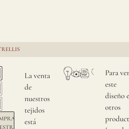
TRELLIS
Para ve
La venta
este
de
diseño 
nuestros
otros
tejidos
product
MPRAR
está
ESTRA