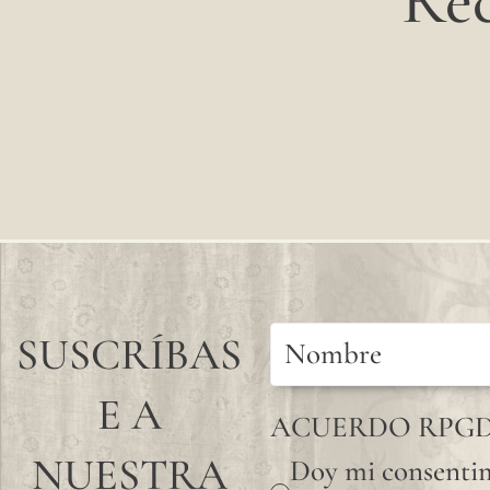
Rec
SUSCRÍBAS
E A
ACUERDO RPG
NUESTRA
Doy mi consentim