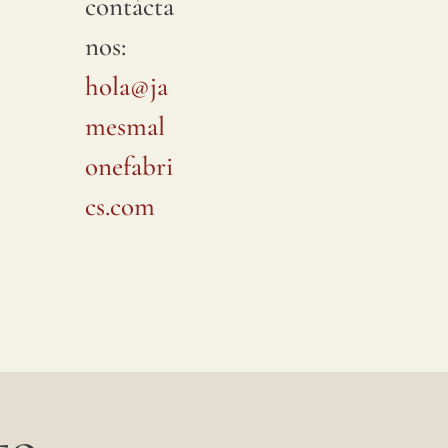
contácta
nos:
hola@ja
mesmal
onefabri
cs.com