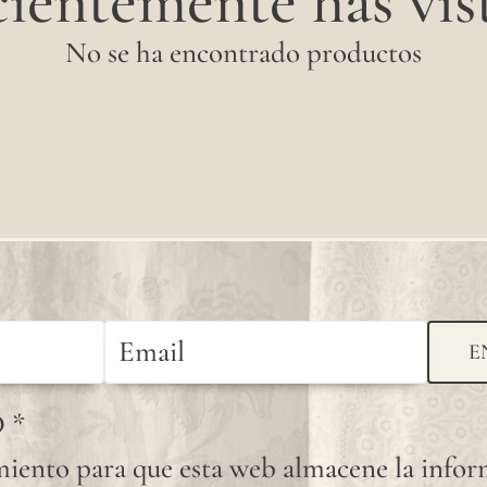
ientemente has vist
se
No se ha encontrado productos
aconseja
solicitar
una
muestra
para
verificar
la
E
tonalidad
disponible.
D
*
Dado
iento para que esta web almacene la info