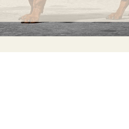
producen
aleatoriamente
en su
superficie
del
tejido
INFORMACIÓN
C
son
Ca
Preguntas frecuentes
considerados
29
Información sobre productos
Má
normales
ho
Devoluciones
y no
imperfecciones.
Catalogo para distribuidores