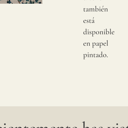
también
naturales
está
en las
disponible
cosechas
en papel
de lino,
pintado.
el color
puede
tener
cambios
sutiles
entre
producciones;