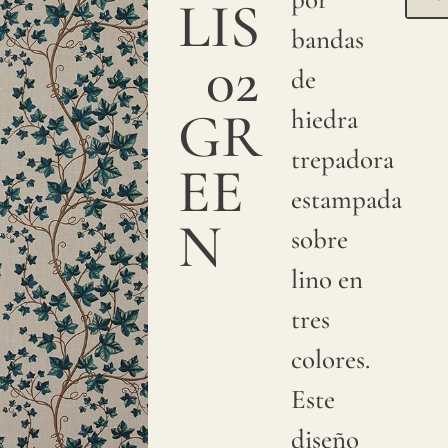
textura
LIS
bandas
suave y
02
de
suntuosa.
GR
hiedra
Estampamos
trepadora
con
EE
estampada
pigmentos
N
sobre
sobre
lino en
lino
tres
natural.
colores.
Debido
Este
a
diseño
variaciones