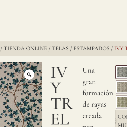
reconocidos
por su
encanto
perdurable,
pasan
TIENDA ONLINE
TELAS
ESTAMPADOS
IVY 
/
/
/
/
por
IV
Una
varias
gran
Y
etapas
formación
para
TR
de rayas
garantizar
EL
creada
una
CO
MU
por