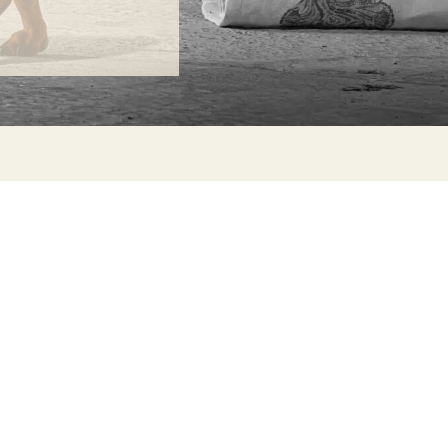
ONTACTA
lle Alheli, 7
730 Rincón de la Victoria
laga, España
la@jamesmalonefabrics.com
James Malone Fabrics, 2021