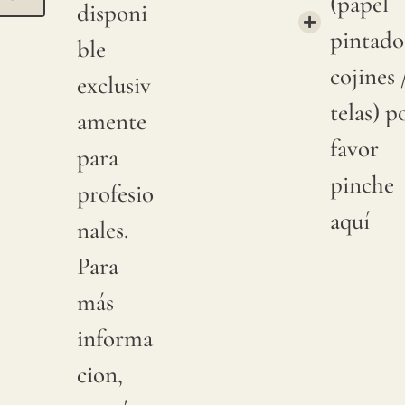
(papel
disponi
pintado
ble
cojines 
exclusiv
telas) p
amente
favor
para
pinche
profesio
aquí
nales.
Para
más
informa
cion,