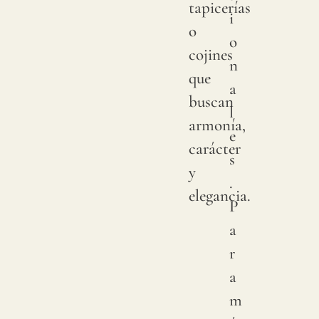
tapicerías
i
natura
o
o
"slubs
cojines
n
o
que
a
peque
buscan
l
nudos
armonía,
e
que
carácter
s
se
y
.
produ
elegancia.
P
aleat
a
en
r
su
a
superf
m
del