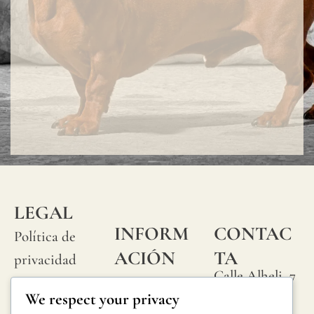
LEGAL
INFORM
CONTAC
Política de
ACIÓN
TA
privacidad
Calle Alheli, 7
Preguntas
Política de
We respect your privacy
29730 Rincón
frecuentes
cookies
de la Victoria