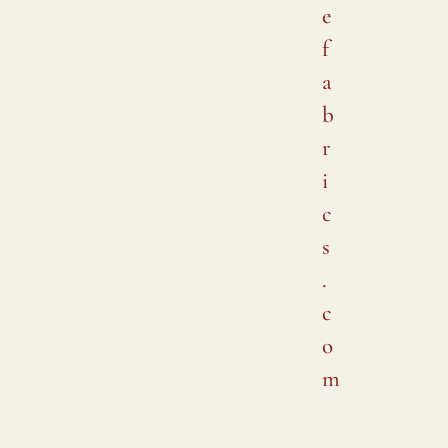
e
f
a
b
r
i
c
s
.
c
o
m