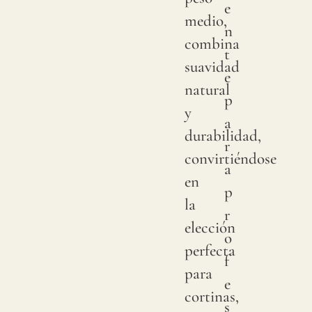
e
muest
medio,
n
para
combina
t
verifi
suavidad
e
la
natural
p
tonal
y
a
dispon
durabilidad,
r
Dado
convirtiéndose
a
que
en
p
el
la
r
lino
elección
o
es
perfecta
f
una
para
e
fibra
cortinas,
s
total