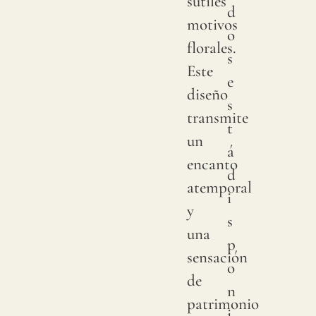
sutiles
d
Esta
motivos
o
con
florales.
s
pigme
Este
e
sobre
diseño
s
lino
transmite
t
natura
un
á
Debi
encanto
d
a
atemporal
i
variac
y
s
natura
una
p
en
sensación
o
las
de
n
cosec
patrimonio
i
de