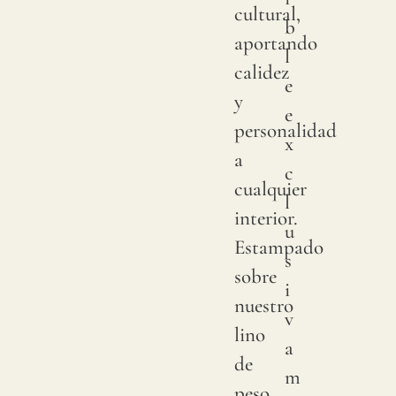
cultural,
b
lino,
aportando
l
el
calidez
e
color
y
e
puede
personalidad
x
tener
a
c
cambi
cualquier
l
sutile
interior.
u
entre
Estampado
s
produ
sobre
i
se
nuestro
v
acons
lino
a
solici
de
m
una
peso