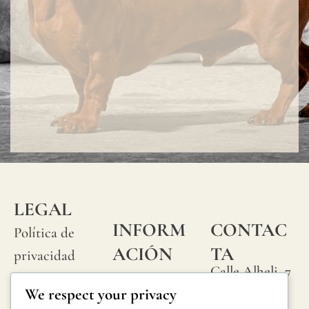
LEGAL
INFORM
CONTAC
Política de
ACIÓN
TA
privacidad
Calle Alheli, 7
Preguntas
Política de
We respect your privacy
29730 Rincón
frecuentes
cookies
de la Victoria