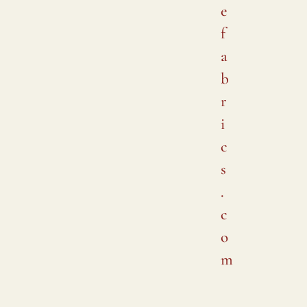
e
f
a
b
r
i
c
s
.
c
o
m