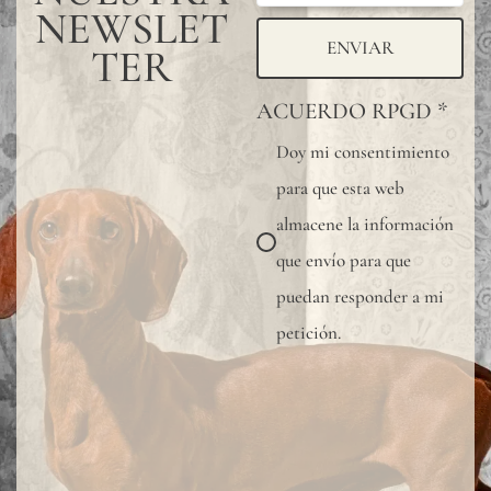
mayor
NEWSLET
protección
ENVIAR
TER
del
ACUERDO RPGD
*
revestimie
Doy mi consentimiento
mural,
para que esta web
especialme
almacene la información
en
que envío para que
baños,
puedan responder a mi
cocinas
petición.
u
otras
zonas
húmedas,
recomend