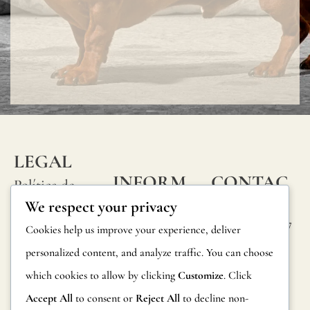
utilizar
un
barniz
protector.
Todos
nuestros
papeles
LEGAL
pintados
INFORM
CONTAC
Política de
han
ACIÓN
TA
We respect your privacy
privacidad
sido
Calle Alheli, 7
Preguntas
Cookies help us improve your experience, deliver
Política de
probados
29730 Rincón
frecuentes
personalized content, and analyze traffic. You can choose
cookies
de la Victoria
y
which cookies to allow by clicking
Customize
. Click
Información
Málaga,
Condiciones
certificado
España
Accept All
to consent or
Reject All
to decline non-
sobre