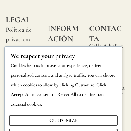
natura
"slubs
LEGAL
o
INFORM
CONTAC
Política de
peque
ACIÓN
TA
privacidad
nudos
Calle Alheli, 7
Preguntas
Política de
We respect your privacy
que
29730 Rincón
frecuentes
cookies
de la Victoria
se
Cookies help us improve your experience, deliver
Información
Málaga,
Condiciones
produ
personalized content, and analyze traffic. You can choose
España
sobre
generales
aleat
which cookies to allow by clicking
Customize
. Click
hola@jamesma
productos
lonefabrics.co
en
Accept All
to consent or
Reject All
to decline non-
Aviso legal
m
Devoluciones
su
essential cookies.
James
superf
Catalogo para
Malone
CUSTOMIZE
del
distribuidores
Fabrics,