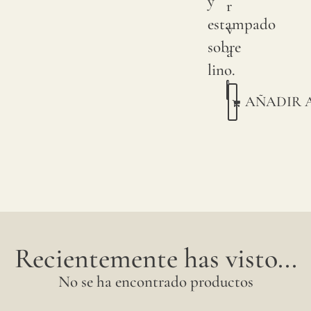
y
r
Esta
estampado
v
con
sobre
a
pigme
lino.
sobre
AÑADIR 
lino
natura
Debi
a
variac
natura
en
Recientemente has visto...
las
No se ha encontrado productos
cosec
de