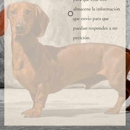
muest
almacene la información
para
que envío para que
verifi
puedan responder a mi
la
petición.
tonal
dispon
Dado
que
el
lino
es
una
fibra
total