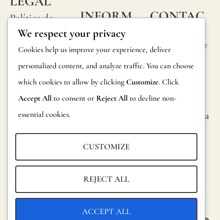
LEGAL
utilizar
INFORM
CONTAC
Política de
un
ACIÓN
TA
We respect your privacy
privacidad
barniz
Calle Alheli, 7
Preguntas
Cookies help us improve your experience, deliver
Política de
protector.
29730 Rincón
frecuentes
personalized content, and analyze traffic. You can choose
cookies
de la Victoria
Todos
which cookies to allow by clicking
Customize
. Click
Información
Málaga,
Condiciones
nuestros
España
Accept All
to consent or
Reject All
to decline non-
sobre
generales
papeles
essential cookies.
hola@jamesma
productos
lonefabrics.co
pintados
Aviso legal
m
Devoluciones
han
CUSTOMIZE
James
sido
Catalogo para
Malone
probados
distribuidores
REJECT ALL
Fabrics,
y
Sostenibilidad
2021
certificado
ACCEPT ALL