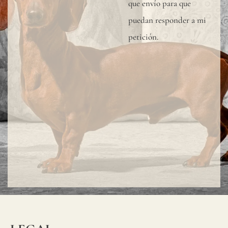
que envío para que
mayor
puedan responder a mi
protección
petición.
del
revestimie
mural,
especialme
en
baños,
cocinas
u
otras
zonas
húmedas,
recomend