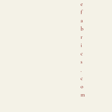
e
f
a
b
r
i
c
s
.
c
o
m