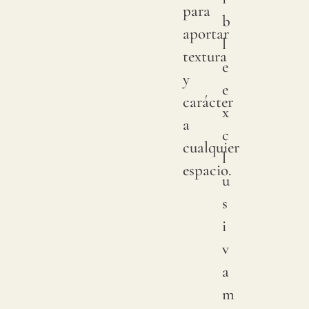
para
b
aportar
l
textura
e
y
e
carácter
x
a
c
cualquier
l
espacio.
u
s
i
v
a
m