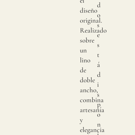
el
d
diseño
o
original.
s
Realizado
e
sobre
s
un
t
lino
á
de
d
doble
i
ancho,
s
combina
p
artesanía
o
y
n
elegancia
i