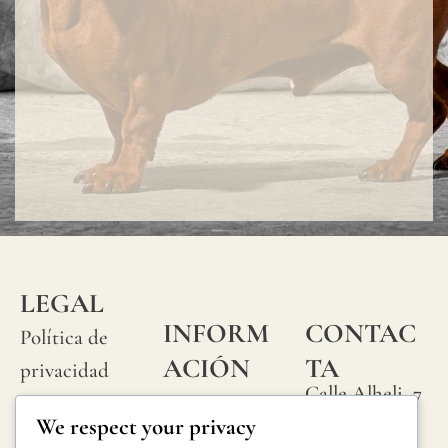
LEGAL
INFORM
CONTAC
Política de
ACIÓN
TA
privacidad
Calle Alheli, 7
Preguntas
Política de
We respect your privacy
29730 Rincón
frecuentes
cookies
de la Victoria