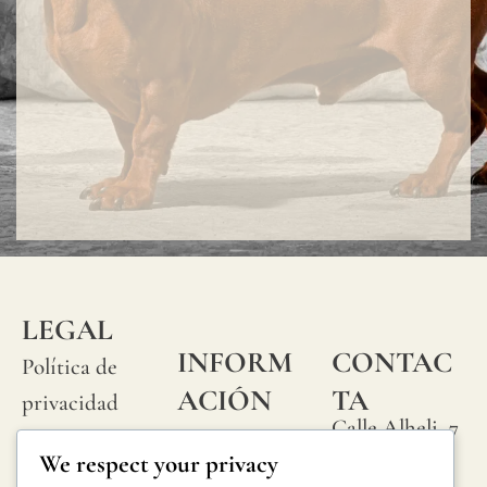
LEGAL
INFORM
CONTAC
Política de
ACIÓN
TA
privacidad
Calle Alheli, 7
Preguntas
Política de
We respect your privacy
29730 Rincón
frecuentes
cookies
de la Victoria