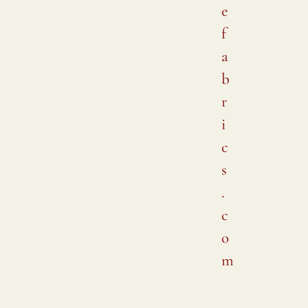
e
f
a
b
r
i
c
s
.
c
o
m