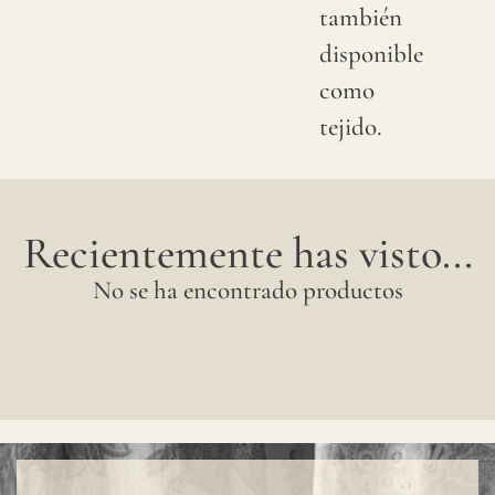
también
después
disponible
cada
como
tira,
tejido.
una a
una,
formando
Recientemente has visto...
un
No se ha encontrado productos
diseño
continuo
y sin
juntas.
Para
una