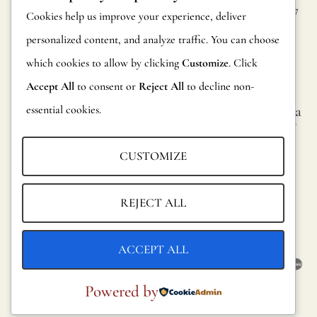
contra
Calle Alheli, 7
Preguntas
Cookies help us improve your experience, deliver
Política de
incendios
29730 Rincón
frecuentes
personalized content, and analyze traffic. You can choose
cookies
de la Victoria
de
which cookies to allow by clicking
Customize
. Click
Información
Málaga,
acuerdo
Condiciones
España
Accept All
to consent or
Reject All
to decline non-
sobre
con la
generales
essential cookies.
hola@jamesma
productos
legislación
lonefabrics.co
Aviso legal
m
internacio
Devoluciones
CUSTOMIZE
James
Puede
Catalogo para
Malone
solicitar
distribuidores
REJECT ALL
Fabrics,
más
Sostenibilidad
2021
informaci
ACCEPT ALL
e
informes
Powered by
oficiales