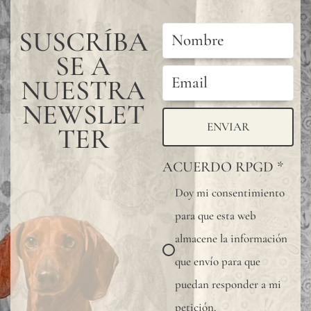
mayor
protección
SUSCRÍBA
del
SE A
revestimie
NUESTRA
mural,
NEWSLET
especialme
ENVIAR
TER
en
ACUERDO RPGD
*
baños,
cocinas
Doy mi consentimiento
u
para que esta web
otras
almacene la información
zonas
que envío para que
húmedas,
puedan responder a mi
recomend
petición.