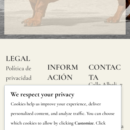
LEGAL
INFORM
CONTAC
Política de
ACIÓN
TA
privacidad
Calle Alheli, 7
Preguntas
Política de
We respect your privacy
29730 Rincón
frecuentes
cookies
de la Victoria
Cookies help us improve your experience, deliver
Información
Málaga,
Condiciones
personalized content, and analyze traffic. You can choose
España
sobre
generales
which cookies to allow by clicking
Customize
. Click
hola@jamesma
productos