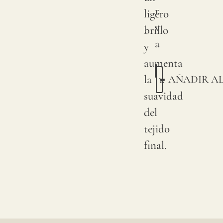
r
ligero
v
brillo
a
y
aumenta
la
AÑADIR A
suavidad
del
tejido
final.