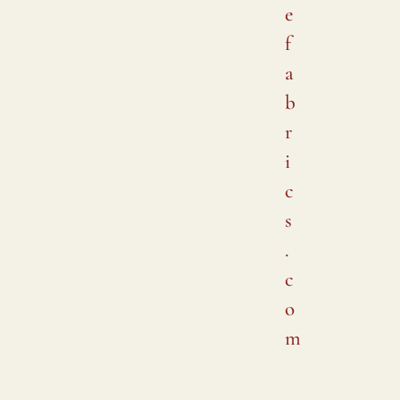
e
f
a
b
r
i
c
s
.
c
o
m