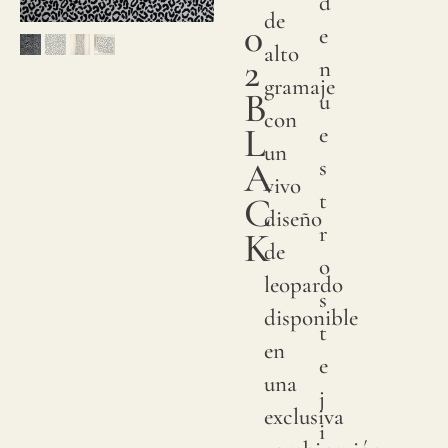
d
de
0
e
alto
2
n
gramaje
B
u
con
L
e
un
A
s
vivo
t
C
diseño
r
K
de
o
leopardo
s
disponible
t
en
e
una
j
exclusiva
i