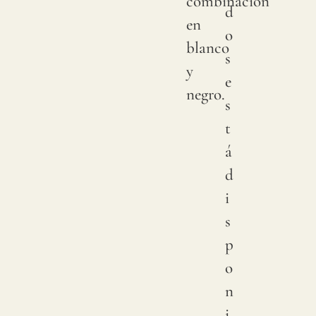
combinación
d
en
o
blanco
s
y
e
negro.
s
t
á
d
i
s
p
o
n
i