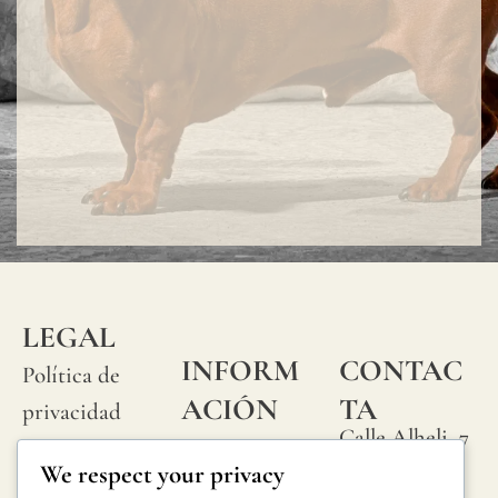
LEGAL
INFORM
CONTAC
Política de
ACIÓN
TA
privacidad
Calle Alheli, 7
Preguntas
Política de
We respect your privacy
29730 Rincón
frecuentes
cookies
de la Victoria