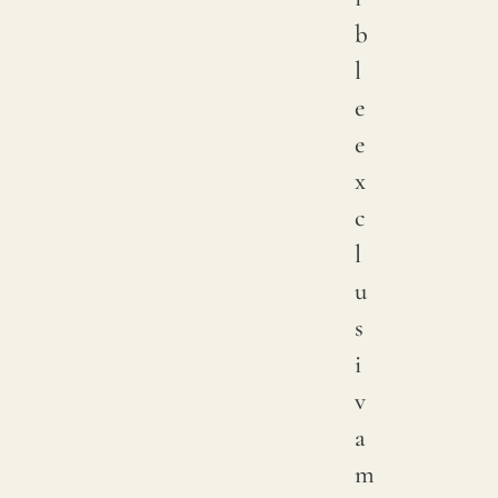
b
l
e
e
x
c
l
u
s
i
v
a
m