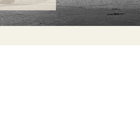
ONTACTA
lle Alheli, 7
730 Rincón de la Victoria
laga, España
la@jamesmalonefabrics.com
James Malone Fabrics, 2021