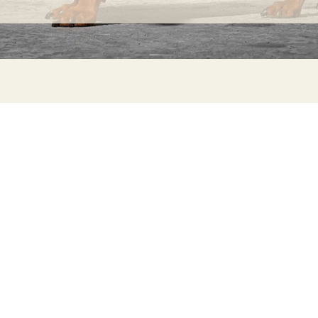
INFORMACIÓN
C
Ca
Preguntas frecuentes
29
Información sobre productos
Má
ho
Devoluciones
Catalogo para distribuidores
Sostenibilidad