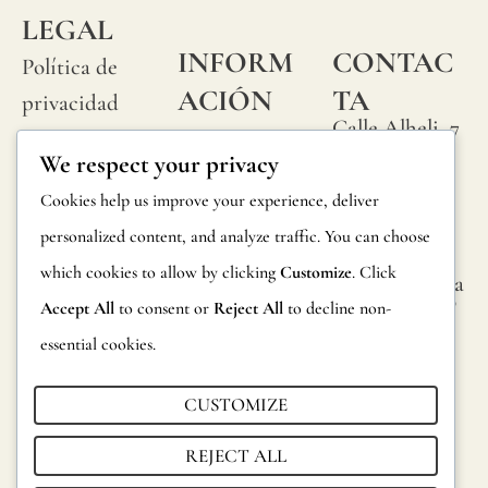
LEGAL
natura
INFORM
CONTAC
"slubs
Política de
ACIÓN
TA
o
privacidad
Calle Alheli, 7
peque
Preguntas
Política de
We respect your privacy
29730 Rincón
nudos
frecuentes
cookies
de la Victoria
Cookies help us improve your experience, deliver
que
Información
Málaga,
Condiciones
personalized content, and analyze traffic. You can choose
se
España
sobre
generales
which cookies to allow by clicking
Customize
. Click
produ
hola@jamesma
productos
lonefabrics.co
Accept All
to consent or
Reject All
to decline non-
aleat
Aviso legal
m
Devoluciones
essential cookies.
en
James
Catalogo para
su
Malone
CUSTOMIZE
distribuidores
superf
Fabrics,
REJECT ALL
del
Sostenibilidad
2021