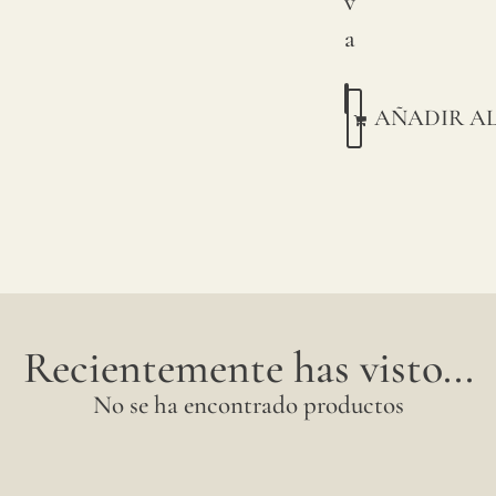
v
Esta
a
con
pigme
AÑADIR A
sobre
lino
natura
Debi
a
variac
natura
Recientemente has visto...
en
No se ha encontrado productos
las
cosec
de