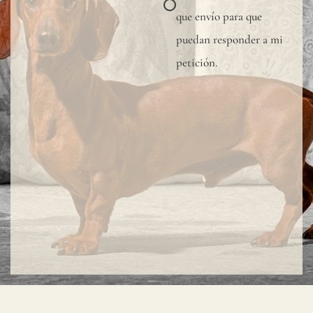
muest
que envío para que
para
puedan responder a mi
verifi
petición.
la
tonal
dispon
Dado
que
el
lino
es
una
fibra
total