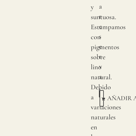
a
y
r
suntuosa.
e
Estampamos
s
con
e
pigmentos
r
sobre
v
lino
a
natural.
Debido
a
AÑADIR 
variaciones
naturales
en