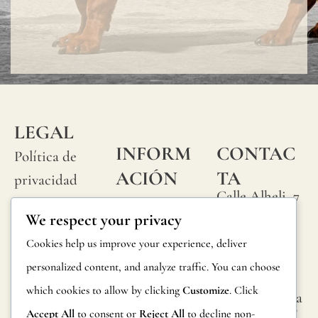
LEGAL
INFORM
CONTAC
Política de
ACIÓN
TA
privacidad
Calle Alheli, 7
Preguntas
Política de
We respect your privacy
29730 Rincón
frecuentes
cookies
de la Victoria
Cookies help us improve your experience, deliver
Información
Málaga,
Condiciones
personalized content, and analyze traffic. You can choose
España
sobre
generales
which cookies to allow by clicking
Customize
. Click
hola@jamesma
productos
lonefabrics.co
Accept All
to consent or
Reject All
to decline non-