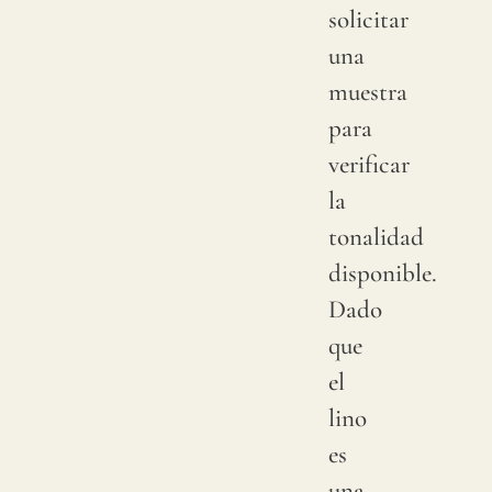
solicitar
una
muestra
para
verificar
la
tonalidad
disponible.
Dado
que
el
lino
es
una