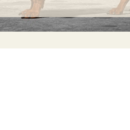
INFORMACIÓN
C
Ca
Preguntas frecuentes
29
Información sobre productos
Má
ho
Devoluciones
Catalogo para distribuidores
Sostenibilidad