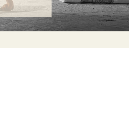
ONTACTA
lle Alheli, 7
730 Rincón de la Victoria
laga, España
la@jamesmalonefabrics.com
James Malone Fabrics, 2021