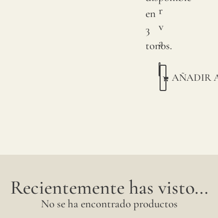
r
en
v
3
a
tonos.
AÑADIR 
Recientemente has visto...
No se ha encontrado productos