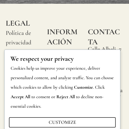
LEGAL
INFORM
CONTAC
Política de
ACIÓN
TA
privacidad
Calle Alheli, 7
Preguntas
Política de
We respect your privacy
29730 Rincón
frecuentes
cookies
de la Victoria
Cookies help us improve your experience, deliver
Información
Málaga,
Condiciones
personalized content, and analyze traffic. You can choose
España
sobre
generales
which cookies to allow by clicking
Customize
. Click
hola@jamesma
productos
lonefabrics.co
Accept All
to consent or
Reject All
to decline non-
Aviso legal
m
Devoluciones
essential cookies.
James
Catalogo para
Malone
CUSTOMIZE
distribuidores