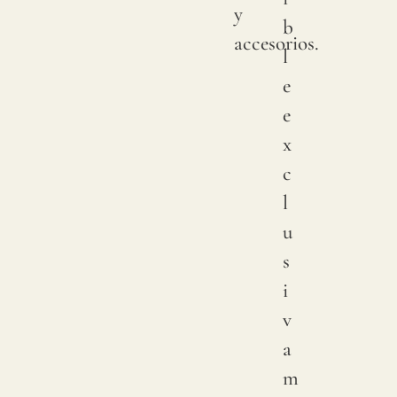
y
b
accesorios.
l
e
e
x
c
l
u
s
i
v
a
m