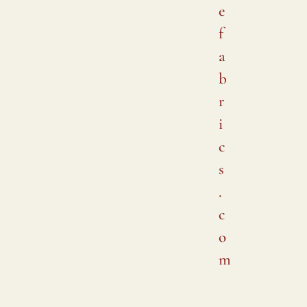
e
f
a
b
r
i
c
s
.
c
o
m