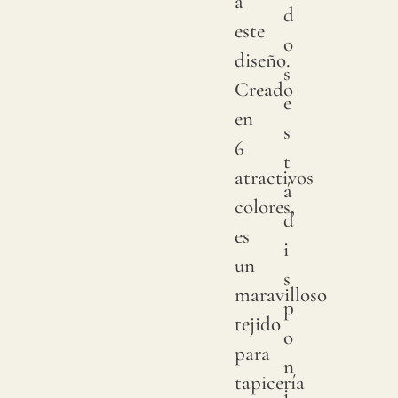
a
d
este
o
diseño.
s
Creado
e
en
s
6
t
atractivos
á
colores,
d
es
i
un
s
maravilloso
p
tejido
o
para
n
tapicería
i