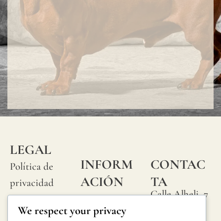
LEGAL
INFORM
CONTAC
Política de
ACIÓN
TA
privacidad
Calle Alheli, 7
Preguntas
Política de
We respect your privacy
29730 Rincón
frecuentes
cookies
de la Victoria