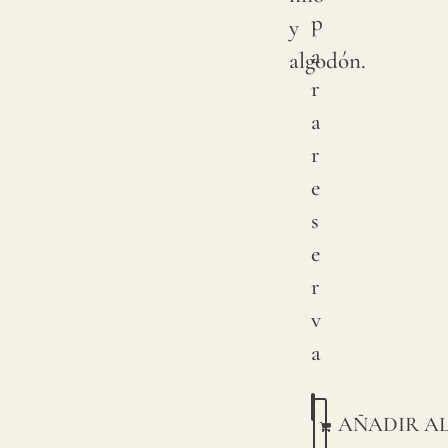
p
y
a
algodón.
r
a
r
e
s
e
r
v
a
AÑADIR A