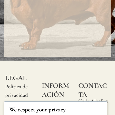
LEGAL
INFORM
CONTAC
Política de
ACIÓN
TA
privacidad
Calle Alheli, 7
Preguntas
Política de
We respect your privacy
29730 Rincón
frecuentes
cookies
de la Victoria