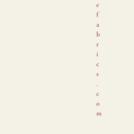
e
f
a
b
r
i
c
s
.
c
o
m