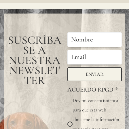
SUSCRÍBA
SE A
NUESTRA
NEWSLET
ENVIAR
TER
ACUERDO RPGD
*
Doy mi consentimiento
para que esta web
almacene la información
que envío para que