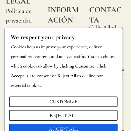
LEGAL
INFORM
CONTAC
Política de
ACIÓN
TA
privacidad
Calle Alheli, 7
Preguntas
Política de
We respect your privacy
29730 Rincón
frecuentes
cookies
de la Victoria
Cookies help us improve your experience, deliver
Información
Málaga,
Condiciones
personalized content, and analyze traffic. You can choose
España
sobre
generales
which cookies to allow by clicking
Customize
. Click
hola@jamesma
productos
lonefabrics.co
Accept All
to consent or
Reject All
to decline non-
Aviso legal
m
Devoluciones
essential cookies.
James
Catalogo para
Malone
CUSTOMIZE
distribuidores
Fabrics,
REJECT ALL
Sostenibilidad
2021
ACCEPT ALL