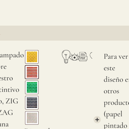
A
tampado
Para ver
bre
este
estro
diseño e
tintivo
otros
o, ZIG
product
ZAG
(papel
una
pintado 