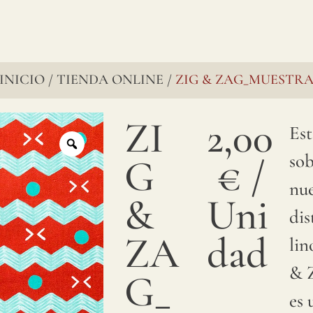
reconocidos
por su
encanto
INICIO
TIENDA ONLINE
ZIG & ZAG_MUESTR
/
/
perdurable,
pasan
ZI
2,00
Es
por
so
G
€
/
varias
nu
&
Uni
etapas
dis
para
ZA
dad
lin
garantizar
& 
G_
una
es 