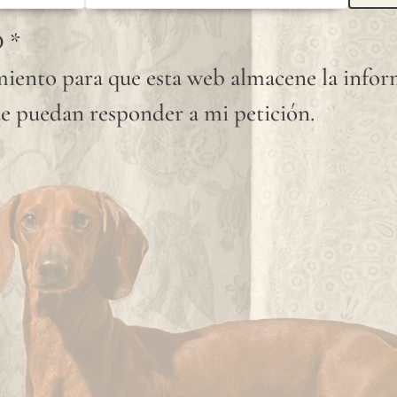
se
D
*
aconseja
iento para que esta web almacene la info
solicitar
e puedan responder a mi petición.
una
muestra
para
verificar
la
tonalidad
disponible.
Dado