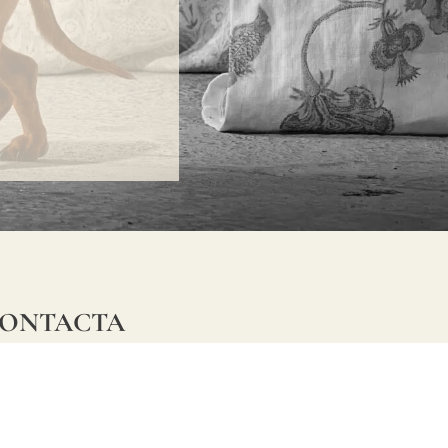
ONTACTA
lle Alheli, 7
730 Rincón de la Victoria
laga, España