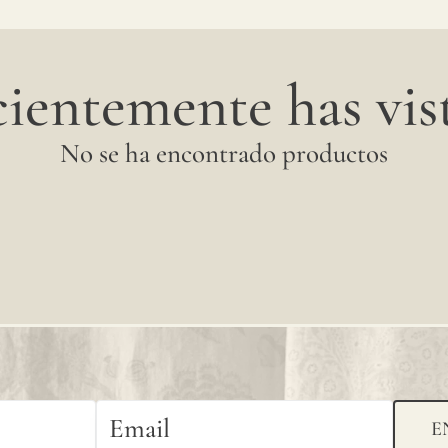
naturales
en las
ientemente has vist
cosechas
No se ha encontrado productos
de lino,
el color
puede
tener
cambios
sutiles
entre
E
producciones;