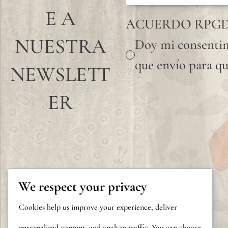
E A
ACUERDO RPG
NUESTRA
Doy mi consentim
que envío para qu
NEWSLETT
ER
We respect your privacy
Cookies help us improve your experience, deliver
personalized content, and analyze traffic. You can choose