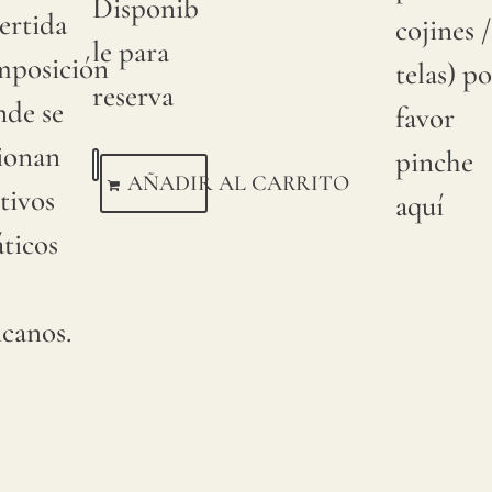
Disponib
ertida
cojines /
le para
mposición
telas) po
reserva
nde se
favor
ionan
pinche
AÑADIR AL CARRITO
tivos
aquí
áticos
icanos.