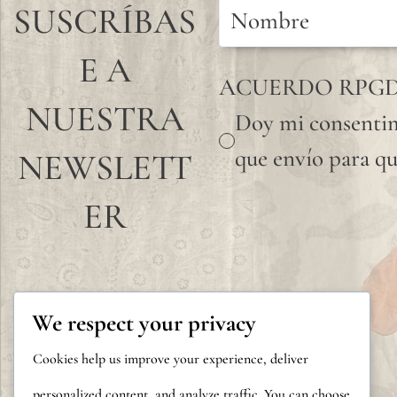
SUSCRÍBAS
E A
ACUERDO RPG
NUESTRA
Doy mi consentim
que envío para qu
NEWSLETT
ER
We respect your privacy
Cookies help us improve your experience, deliver
personalized content, and analyze traffic. You can choose