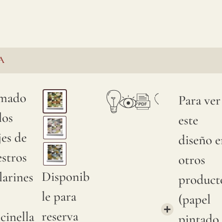
A
mado
Para ver
los
este
jes de
diseño e
stros
otros
Disponib
larines
product
le para
(papel
reserva
cinella
pintado 