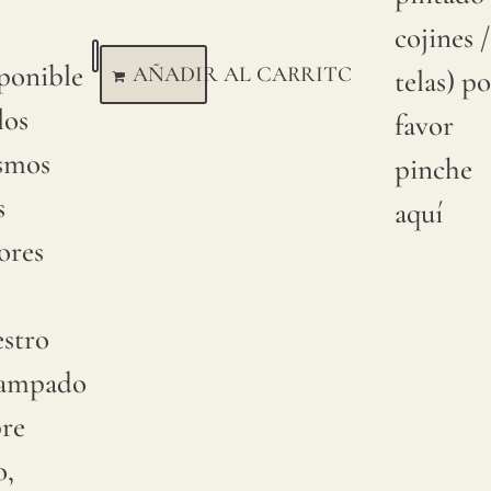
cojines /
ponible
AÑADIR AL CARRITO
telas) po
los
favor
smos
pinche
s
aquí
ores
estro
tampado
bre
o,