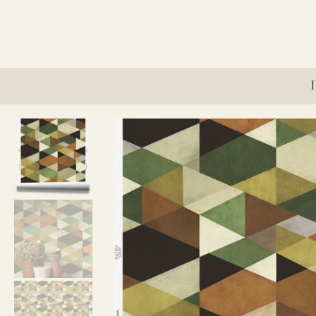
¿Qué herramientas necesito para instala
¿Qué pasta debería usar?
¿Se puede usar nuestro papel pintado en
¿Se puede usar nuestro papel pintado e
¿Puedo utilizar el papel pintado para el
¿Puedo combinar un diseño de tela y pa
¿Viene incluido la pasta para pegar el p