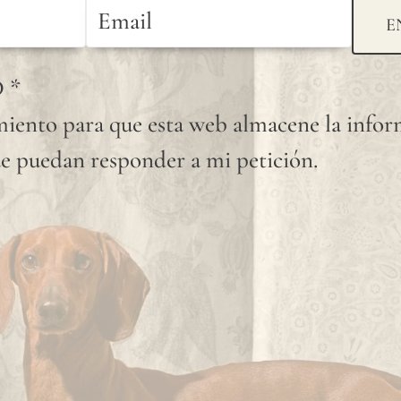
fuego. Las tintas
E
utilizadas para
D
*
nuestras
iento para que esta web almacene la info
impresiones están
e puedan responder a mi petición.
certificadas
conforme a la norma
medioambiental
Nordic Swan.
Nuestras tintas son
inodoras, con una
durabilidad muy