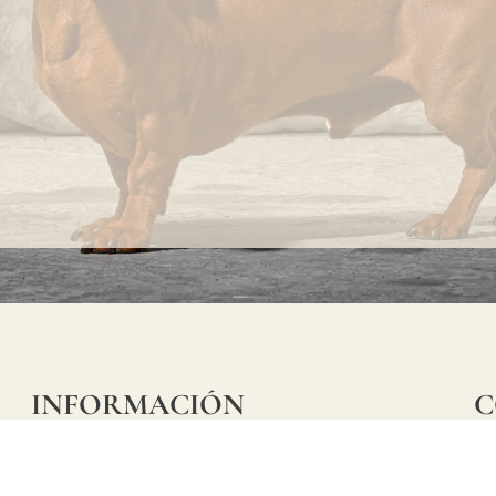
alta, y todos los
residuos se eliminan
de forma
responsable. Todas
las fibras utilizadas
para producir los
revestimientos
murales proceden de
bosques gestionados
INFORMACIÓN
C
de forma sostenible,
Ca
Preguntas frecuentes
con certificación
29